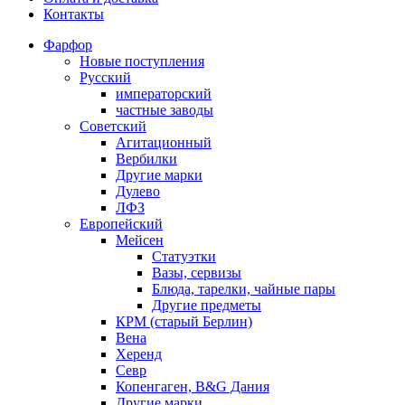
Контакты
Фарфор
Новые поступления
Русский
императорский
частные заводы
Советский
Агитационный
Вербилки
Другие марки
Дулево
ЛФЗ
Европейский
Мейсен
Статуэтки
Вазы, сервизы
Блюда, тарелки, чайные пары
Другие предметы
КРМ (старый Берлин)
Вена
Херенд
Севр
Копенгаген, B&G Дания
Другие марки