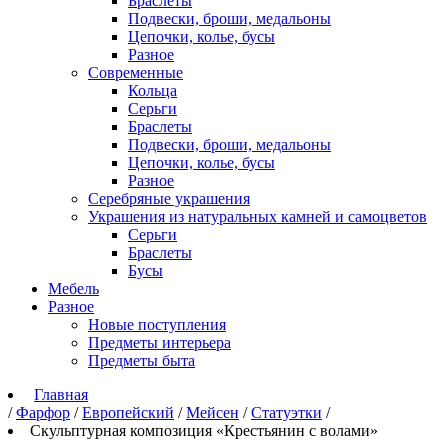
Браслеты
Подвески, броши, медальоны
Цепочки, колье, бусы
Разное
Современные
Кольца
Серьги
Браслеты
Подвески, броши, медальоны
Цепочки, колье, бусы
Разное
Серебряные украшения
Украшения из натуральных камней и самоцветов
Серьги
Браслеты
Бусы
Мебель
Разное
Новые поступления
Предметы интерьера
Предметы быта
Главная
/
Фарфор
/
Европейский
/
Мейсен
/
Статуэтки
/
Скульптурная композиция «Крестьянин с волами»