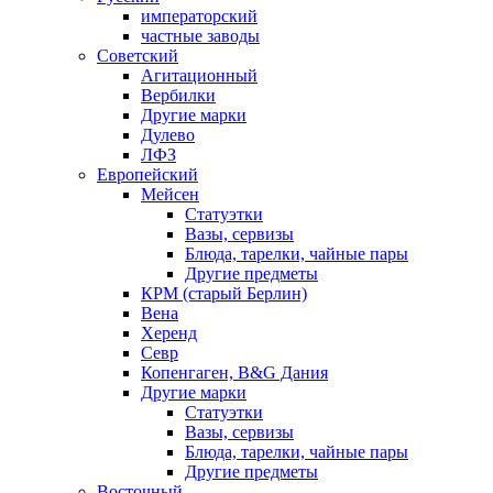
императорский
частные заводы
Советский
Агитационный
Вербилки
Другие марки
Дулево
ЛФЗ
Европейский
Мейсен
Статуэтки
Вазы, сервизы
Блюда, тарелки, чайные пары
Другие предметы
КРМ (старый Берлин)
Вена
Херенд
Севр
Копенгаген, B&G Дания
Другие марки
Статуэтки
Вазы, сервизы
Блюда, тарелки, чайные пары
Другие предметы
Восточный