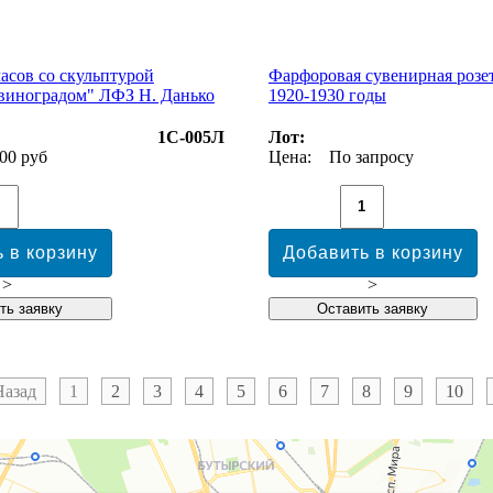
часов со скульптурой
Фарфоровая сувенирная розе
 виноградом" ЛФЗ Н. Данько
1920-1930 годы
1С-005Л
Лот:
00 руб
Цена:
По запросу
>
>
Назад
1
2
3
4
5
6
7
8
9
10