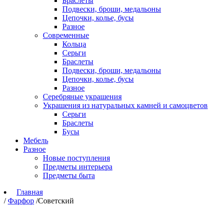
Браслеты
Подвески, броши, медальоны
Цепочки, колье, бусы
Разное
Современные
Кольца
Серьги
Браслеты
Подвески, броши, медальоны
Цепочки, колье, бусы
Разное
Серебряные украшения
Украшения из натуральных камней и самоцветов
Серьги
Браслеты
Бусы
Мебель
Разное
Новые поступления
Предметы интерьера
Предметы быта
Главная
/
Фарфор
/
Советский