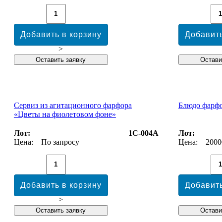
>
Сервиз из агитационного фарфора
Блюдо фарф
«Цветы на фиолетовом фоне»
Лот:
1С-004А
Лот:
Цена:
По запросу
Цена:
2000
>