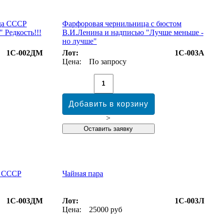
да СССР
Фарфоровая чернильница с бюстом
 Редкость!!!
В.И.Ленина и надписью "Лучше меньше -
но лучше"
1С-002ДМ
Лот:
1С-003А
Цена:
По запросу
>
а СССР
Чайная пара
1С-003ДМ
Лот:
1С-003Л
Цена:
25000 руб