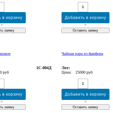
>
>
оровое
Чайная пара из фарфора
1С-004Д
Лот:
0 руб
Цена:
25000 руб
>
>