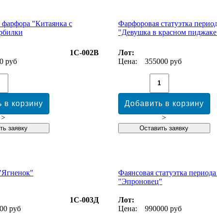
з фарфора "Китаянка с
Фарфоровая статуэтка перио
рбилки
"Девушка в красном пиджаке"
1С-002В
Лот:
0 руб
Цена:
355000 руб
>
>
"Ягненок"
Фаянсовая статуэтка период
"Эпроновец"
1С-003Д
Лот:
00 руб
Цена:
990000 руб