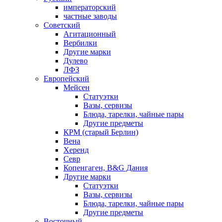
императорский
частные заводы
Советский
Агитационный
Вербилки
Другие марки
Дулево
ЛФЗ
Европейский
Мейсен
Статуэтки
Вазы, сервизы
Блюда, тарелки, чайные пары
Другие предметы
КРМ (старый Берлин)
Вена
Херенд
Севр
Копенгаген, B&G Дания
Другие марки
Статуэтки
Вазы, сервизы
Блюда, тарелки, чайные пары
Другие предметы
Восточный