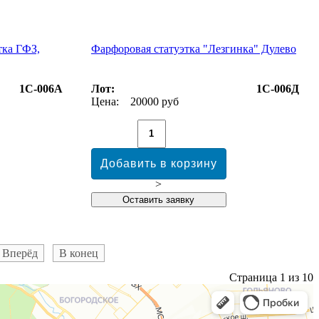
тка ГФЗ,
Фарфоровая статуэтка "Лезгинка" Дулево
1С-006А
Лот:
1С-006Д
Цена:
20000 руб
>
Вперёд
В конец
Страница 1 из 10