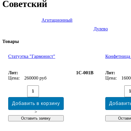
Советский
Агитационный
Дулево
Товары
Статуэтка "Гармонист"
Конфетница 
Лот:
1С-001В
Лот:
Цена:
260000 руб
Цена:
1600
>