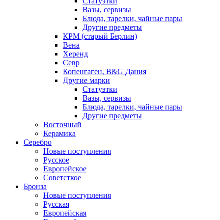
Статуэтки
Вазы, сервизы
Блюда, тарелки, чайные пары
Другие предметы
КРМ (старый Берлин)
Вена
Херенд
Севр
Копенгаген, B&G Дания
Другие марки
Статуэтки
Вазы, сервизы
Блюда, тарелки, чайные пары
Другие предметы
Восточный
Керамика
Серебро
Новые поступления
Русское
Европейское
Советсткое
Бронза
Новые поступления
Русская
Европейская