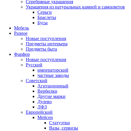
Серебряные украшения
Украшения из натуральных камней и самоцветов
Серьги
Браслеты
Бусы
Мебель
Разное
Новые поступления
Предметы интерьера
Предметы быта
Фарфор
Новые поступления
Русский
императорский
частные заводы
Советский
Агитационный
Вербилки
Другие марки
Дулево
ЛФЗ
Европейский
Мейсен
Статуэтки
Вазы, сервизы