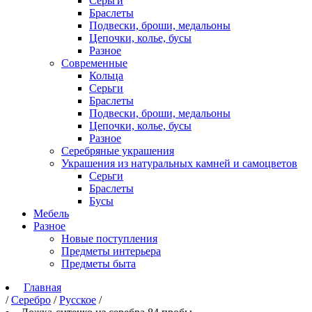
Серьги
Браслеты
Подвески, броши, медальоны
Цепочки, колье, бусы
Разное
Современные
Кольца
Серьги
Браслеты
Подвески, броши, медальоны
Цепочки, колье, бусы
Разное
Серебряные украшения
Украшения из натуральных камней и самоцветов
Серьги
Браслеты
Бусы
Мебель
Разное
Новые поступления
Предметы интерьера
Предметы быта
Главная
/
Серебро
/
Русское
/