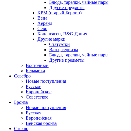
Блюда, тарелки, чайные пары
Другие предметы
КРМ (старый Берлин)
Вена
Херенд
Севр
Копенгаген, B&G Дания
Другие марки
Статуэтки
Вазы, сервизы
Блюда, тарелки, чайные пары
Другие предметы
Восточный
Керамика
Серебро
Новые поступления
Русское
Европейское
Советсткое
Бронза
Новые поступления
Русская
Европейская
Венская бронза
Стекло