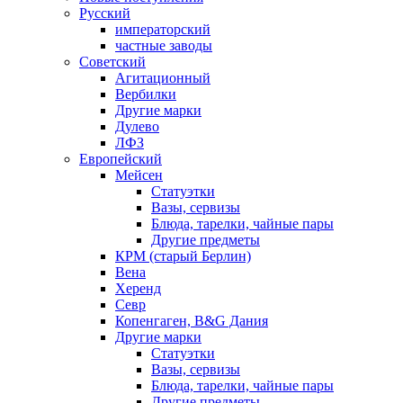
Русский
императорский
частные заводы
Советский
Агитационный
Вербилки
Другие марки
Дулево
ЛФЗ
Европейский
Мейсен
Статуэтки
Вазы, сервизы
Блюда, тарелки, чайные пары
Другие предметы
КРМ (старый Берлин)
Вена
Херенд
Севр
Копенгаген, B&G Дания
Другие марки
Статуэтки
Вазы, сервизы
Блюда, тарелки, чайные пары
Другие предметы