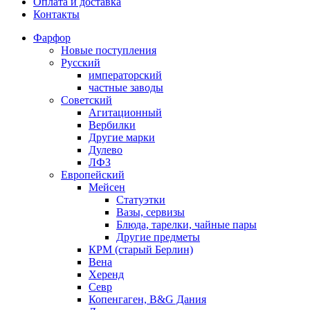
Оплата и доставка
Контакты
Фарфор
Новые поступления
Русский
императорский
частные заводы
Советский
Агитационный
Вербилки
Другие марки
Дулево
ЛФЗ
Европейский
Мейсен
Статуэтки
Вазы, сервизы
Блюда, тарелки, чайные пары
Другие предметы
КРМ (старый Берлин)
Вена
Херенд
Севр
Копенгаген, B&G Дания