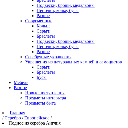
Браслеты
Подвески, броши, медальоны
Цепочки, колье, бусы
Разное
Современные
Кольца
Серьги
Браслеты
Подвески, броши, медальоны
Цепочки, колье, бусы
Разное
Серебряные украшения
Украшения из натуральных камней и самоцветов
Серьги
Браслеты
Бусы
Мебель
Разное
Новые поступления
Предметы интерьера
Предметы быта
Главная
/
Серебро
/
Европейское
/
Поднос из серебра Англия