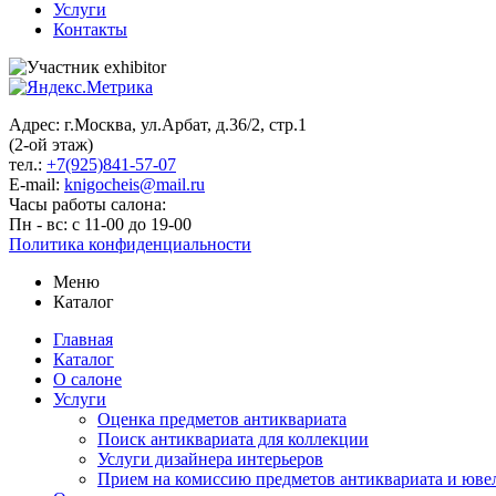
Услуги
Контакты
Адрес: г.Москва, ул.Арбат, д.36/2, стр.1
(2-ой этаж)
тел.:
+7(925)841-57-07
E-mail:
knigocheis@mail.ru
Часы работы салона:
Пн - вс: с 11-00 до 19-00
Политика конфиденциальности
Меню
Каталог
Главная
Каталог
О салоне
Услуги
Оценка предметов антиквариата
Поиск антиквариата для коллекции
Услуги дизайнера интерьеров
Прием на комиссию предметов антиквариата и юве