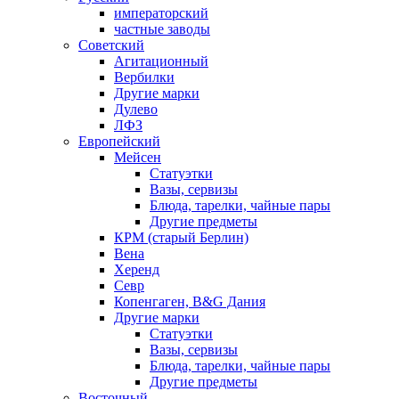
императорский
частные заводы
Советский
Агитационный
Вербилки
Другие марки
Дулево
ЛФЗ
Европейский
Мейсен
Статуэтки
Вазы, сервизы
Блюда, тарелки, чайные пары
Другие предметы
КРМ (старый Берлин)
Вена
Херенд
Севр
Копенгаген, B&G Дания
Другие марки
Статуэтки
Вазы, сервизы
Блюда, тарелки, чайные пары
Другие предметы
Восточный