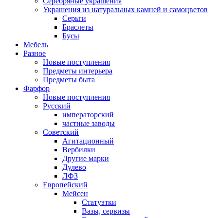
Серебряные украшения
Украшения из натуральных камней и самоцветов
Серьги
Браслеты
Бусы
Мебель
Разное
Новые поступления
Предметы интерьера
Предметы быта
Фарфор
Новые поступления
Русский
императорский
частные заводы
Советский
Агитационный
Вербилки
Другие марки
Дулево
ЛФЗ
Европейский
Мейсен
Статуэтки
Вазы, сервизы