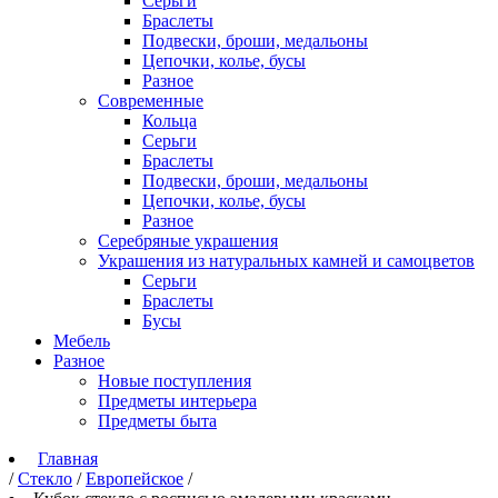
Серьги
Браслеты
Подвески, броши, медальоны
Цепочки, колье, бусы
Разное
Современные
Кольца
Серьги
Браслеты
Подвески, броши, медальоны
Цепочки, колье, бусы
Разное
Серебряные украшения
Украшения из натуральных камней и самоцветов
Серьги
Браслеты
Бусы
Мебель
Разное
Новые поступления
Предметы интерьера
Предметы быта
Главная
/
Стекло
/
Европейское
/