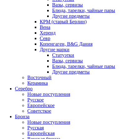
Вазы, сервизы
Блюда, тарелки, чайные пары
Другие предметы
КРМ (старый Берлин)
Вена
Херенд
Севр
Копенгаген, B&G Дания
Другие марки
Статуэтки
Вазы, сервизы
Блюда, тарелки, чайные пары
Другие предметы
Восточный
Керамика
Серебро
Новые поступления
Русское
Европейское
Советсткое
Бронза
Новые поступления
Русская
Европейская
Венская бронза