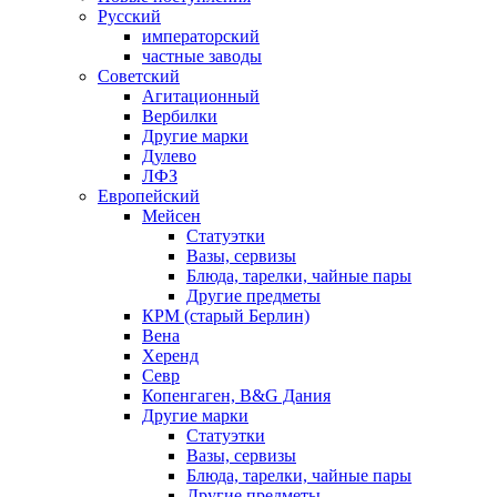
Русский
императорский
частные заводы
Советский
Агитационный
Вербилки
Другие марки
Дулево
ЛФЗ
Европейский
Мейсен
Статуэтки
Вазы, сервизы
Блюда, тарелки, чайные пары
Другие предметы
КРМ (старый Берлин)
Вена
Херенд
Севр
Копенгаген, B&G Дания
Другие марки
Статуэтки
Вазы, сервизы
Блюда, тарелки, чайные пары
Другие предметы