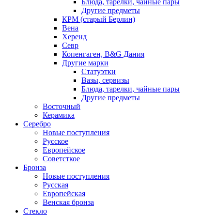
Блюда, тарелки, чайные пары
Другие предметы
КРМ (старый Берлин)
Вена
Херенд
Севр
Копенгаген, B&G Дания
Другие марки
Статуэтки
Вазы, сервизы
Блюда, тарелки, чайные пары
Другие предметы
Восточный
Керамика
Серебро
Новые поступления
Русское
Европейское
Советсткое
Бронза
Новые поступления
Русская
Европейская
Венская бронза
Стекло