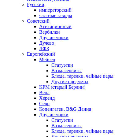
Русский
императорский
частные заводы
Советский
Агитационный
Вербилки
Другие марки
Дулево
ЛФЗ
Европейский
Мейсен
Статуэтки
Вазы, сервизы
Блюда, тарелки, чайные пары
Другие предметы
КРМ (старый Берлин)
Вена
Херенд
Севр
Копенгаген, B&G Дания
Другие марки
Статуэтки
Вазы, сервизы
Блюда, тарелки, чайные пары
Другие предметы