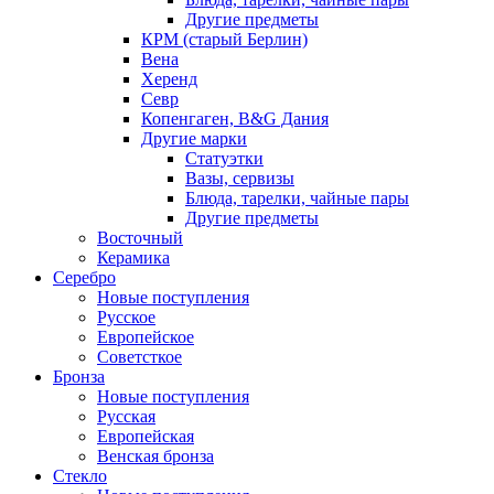
Другие предметы
КРМ (старый Берлин)
Вена
Херенд
Севр
Копенгаген, B&G Дания
Другие марки
Статуэтки
Вазы, сервизы
Блюда, тарелки, чайные пары
Другие предметы
Восточный
Керамика
Серебро
Новые поступления
Русское
Европейское
Советсткое
Бронза
Новые поступления
Русская
Европейская
Венская бронза
Стекло