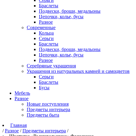
Серьги
Браслеты
Подвески, броши, медальоны
Цепочки, колье, бусы
Разное
Современные
Кольца
Серьги
Браслеты
Подвески, броши, медальоны
Цепочки, колье, бусы
Разное
Серебряные украшения
Украшения из натуральных камней и самоцветов
Серьги
Браслеты
Бусы
Мебель
Разное
Новые поступления
Предметы интерьера
Предметы быта
Главная
/
Разное
/
Предметы интерьера
/