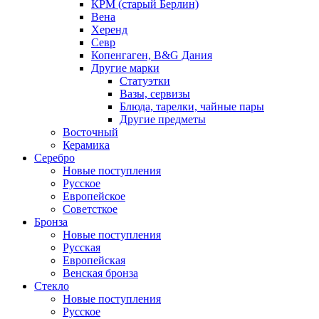
КРМ (старый Берлин)
Вена
Херенд
Севр
Копенгаген, B&G Дания
Другие марки
Статуэтки
Вазы, сервизы
Блюда, тарелки, чайные пары
Другие предметы
Восточный
Керамика
Серебро
Новые поступления
Русское
Европейское
Советсткое
Бронза
Новые поступления
Русская
Европейская
Венская бронза
Стекло
Новые поступления
Русское