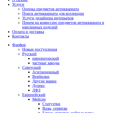
Услуги
Оценка предметов антиквариата
Поиск антиквариата для коллекции
Услуги дизайнера интерьеров
Прием на комиссию предметов антиквариата и
ювелирных изделий
Оплата и доставка
Контакты
Фарфор
Новые поступления
Русский
императорский
частные заводы
Советский
Агитационный
Вербилки
Другие марки
Дулево
ЛФЗ
Европейский
Мейсен
Статуэтки
Вазы, сервизы
Блюда, тарелки, чайные пары