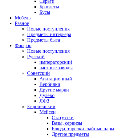
Серьги
Браслеты
Бусы
Мебель
Разное
Новые поступления
Предметы интерьера
Предметы быта
Фарфор
Новые поступления
Русский
императорский
частные заводы
Советский
Агитационный
Вербилки
Другие марки
Дулево
ЛФЗ
Европейский
Мейсен
Статуэтки
Вазы, сервизы
Блюда, тарелки, чайные пары
Другие предметы