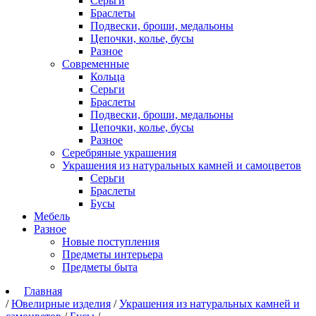
Серьги
Браслеты
Подвески, броши, медальоны
Цепочки, колье, бусы
Разное
Современные
Кольца
Серьги
Браслеты
Подвески, броши, медальоны
Цепочки, колье, бусы
Разное
Серебряные украшения
Украшения из натуральных камней и самоцветов
Серьги
Браслеты
Бусы
Мебель
Разное
Новые поступления
Предметы интерьера
Предметы быта
Главная
/
Ювелирные изделия
/
Украшения из натуральных камней и