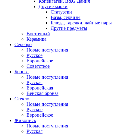
Копенгаген, B&G Дания
Другие марки
Статуэтки
Вазы, сервизы
Блюда, тарелки, чайные пары
Другие предметы
Восточный
Керамика
Серебро
Новые поступления
Русское
Европейское
Советсткое
Бронза
Новые поступления
Русская
Европейская
Венская бронза
Стекло
Новые поступления
Русское
Европейское
Живопись
Новые поступления
Русская