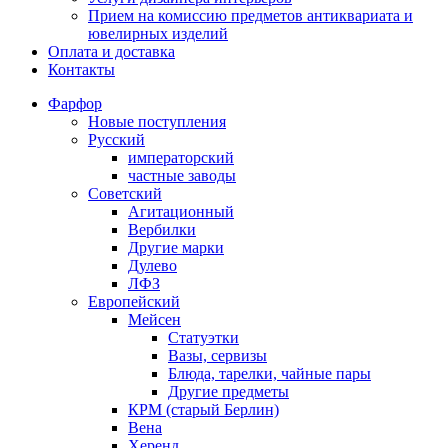
Прием на комиссию предметов антиквариата и
ювелирных изделий
Оплата и доставка
Контакты
Фарфор
Новые поступления
Русский
императорский
частные заводы
Советский
Агитационный
Вербилки
Другие марки
Дулево
ЛФЗ
Европейский
Мейсен
Статуэтки
Вазы, сервизы
Блюда, тарелки, чайные пары
Другие предметы
КРМ (старый Берлин)
Вена
Херенд