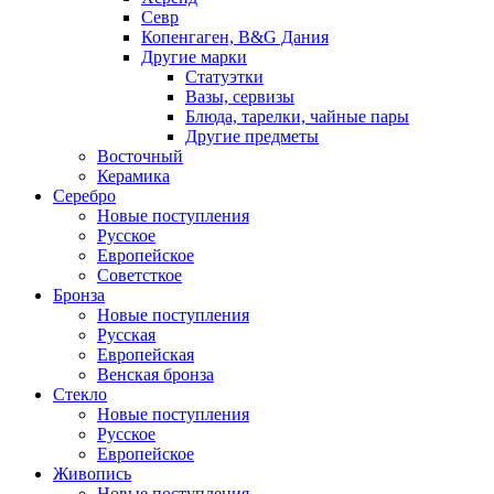
Севр
Копенгаген, B&G Дания
Другие марки
Статуэтки
Вазы, сервизы
Блюда, тарелки, чайные пары
Другие предметы
Восточный
Керамика
Серебро
Новые поступления
Русское
Европейское
Советсткое
Бронза
Новые поступления
Русская
Европейская
Венская бронза
Стекло
Новые поступления
Русское
Европейское
Живопись
Новые поступления