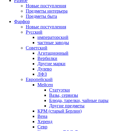
Разное
Новые поступления
Предметы интерьера
Предметы быта
Фарфор
Новые поступления
Русский
императорский
частные заводы
Советский
Агитационный
Вербилки
Другие марки
Дулево
ЛФЗ
Европейский
Мейсен
Статуэтки
Вазы, сервизы
Блюда, тарелки, чайные пары
Другие предметы
КРМ (старый Берлин)
Вена
Херенд
Севр