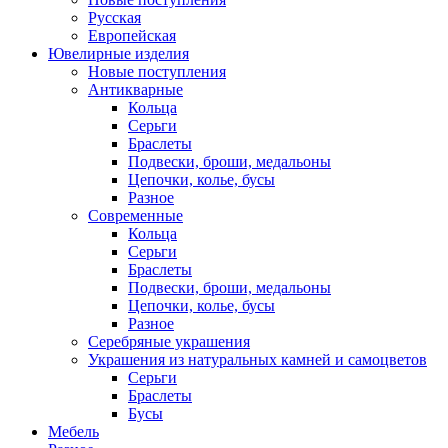
Русская
Европейская
Ювелирные изделия
Новые поступления
Антикварные
Кольца
Серьги
Браслеты
Подвески, броши, медальоны
Цепочки, колье, бусы
Разное
Современные
Кольца
Серьги
Браслеты
Подвески, броши, медальоны
Цепочки, колье, бусы
Разное
Серебряные украшения
Украшения из натуральных камней и самоцветов
Серьги
Браслеты
Бусы
Мебель