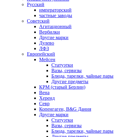
Русский
императорский
частные заводы
Советский
Агитационный
Вербилки
Другие марки
Дулево
ЛФЗ
Европейский
Мейсен
Статуэтки
Вазы, сервизы
Блюда, тарелки, чайные пары
Другие предметы
КРМ (старый Берлин)
Вена
Херенд
Севр
Копенгаген, B&G Дания
Другие марки
Статуэтки
Вазы, сервизы
Блюда, тарелки, чайные пары
Другие предметы