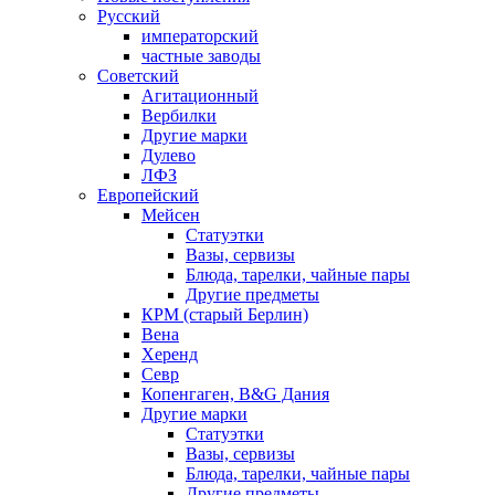
Русский
императорский
частные заводы
Советский
Агитационный
Вербилки
Другие марки
Дулево
ЛФЗ
Европейский
Мейсен
Статуэтки
Вазы, сервизы
Блюда, тарелки, чайные пары
Другие предметы
КРМ (старый Берлин)
Вена
Херенд
Севр
Копенгаген, B&G Дания
Другие марки
Статуэтки
Вазы, сервизы
Блюда, тарелки, чайные пары
Другие предметы