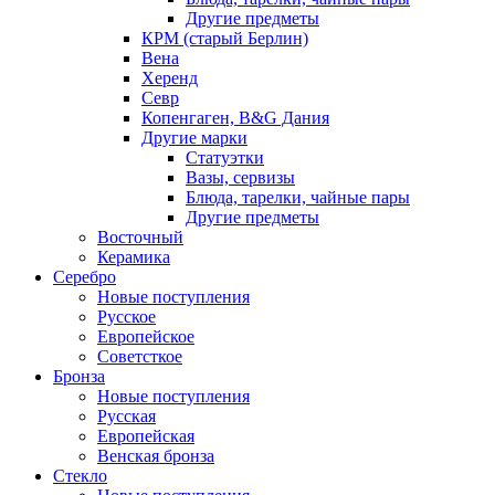
Другие предметы
КРМ (старый Берлин)
Вена
Херенд
Севр
Копенгаген, B&G Дания
Другие марки
Статуэтки
Вазы, сервизы
Блюда, тарелки, чайные пары
Другие предметы
Восточный
Керамика
Серебро
Новые поступления
Русское
Европейское
Советсткое
Бронза
Новые поступления
Русская
Европейская
Венская бронза
Стекло