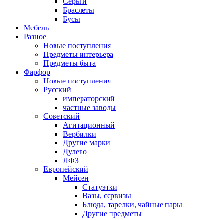
Серьги
Браслеты
Бусы
Мебель
Разное
Новые поступления
Предметы интерьера
Предметы быта
Фарфор
Новые поступления
Русский
императорский
частные заводы
Советский
Агитационный
Вербилки
Другие марки
Дулево
ЛФЗ
Европейский
Мейсен
Статуэтки
Вазы, сервизы
Блюда, тарелки, чайные пары
Другие предметы