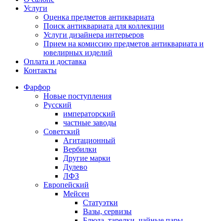
Услуги
Оценка предметов антиквариата
Поиск антиквариата для коллекции
Услуги дизайнера интерьеров
Прием на комиссию предметов антиквариата и
ювелирных изделий
Оплата и доставка
Контакты
Фарфор
Новые поступления
Русский
императорский
частные заводы
Советский
Агитационный
Вербилки
Другие марки
Дулево
ЛФЗ
Европейский
Мейсен
Статуэтки
Вазы, сервизы
Блюда, тарелки, чайные пары