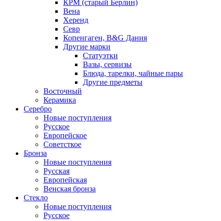
КРМ (старый Берлин)
Вена
Херенд
Севр
Копенгаген, B&G Дания
Другие марки
Статуэтки
Вазы, сервизы
Блюда, тарелки, чайные пары
Другие предметы
Восточный
Керамика
Серебро
Новые поступления
Русское
Европейское
Советсткое
Бронза
Новые поступления
Русская
Европейская
Венская бронза
Стекло
Новые поступления
Русское