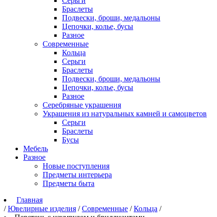
Серьги
Браслеты
Подвески, броши, медальоны
Цепочки, колье, бусы
Разное
Современные
Кольца
Серьги
Браслеты
Подвески, броши, медальоны
Цепочки, колье, бусы
Разное
Серебряные украшения
Украшения из натуральных камней и самоцветов
Серьги
Браслеты
Бусы
Мебель
Разное
Новые поступления
Предметы интерьера
Предметы быта
Главная
/
Ювелирные изделия
/
Современные
/
Кольца
/