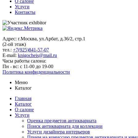
О салоне
Услуги
Контакты
Адрес: г.Москва, ул.Арбат, д.36/2, стр.1
(2-ой этаж)
тел.:
+7(925)841-57-07
E-mail:
knigocheis@mail.ru
Часы работы салона:
Пн - вс: с 11-00 до 19-00
Политика конфиденциальности
Меню
Каталог
Главная
Каталог
О салоне
Услуги
Оценка предметов антиквариата
Поиск антиквариата для коллекции
Услуги дизайнера интерьеров
Прием на комиссию предметов антиквариата и юве