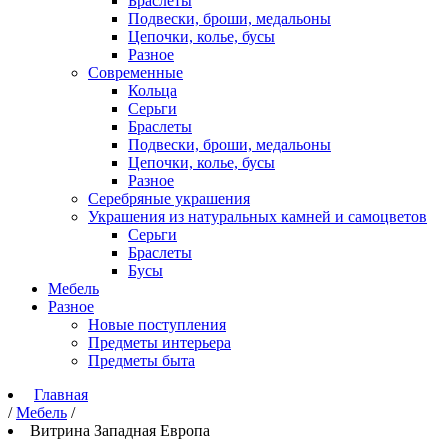
Браслеты
Подвески, броши, медальоны
Цепочки, колье, бусы
Разное
Современные
Кольца
Серьги
Браслеты
Подвески, броши, медальоны
Цепочки, колье, бусы
Разное
Серебряные украшения
Украшения из натуральных камней и самоцветов
Серьги
Браслеты
Бусы
Мебель
Разное
Новые поступления
Предметы интерьера
Предметы быта
Главная
/
Мебель
/
Витрина Западная Европа