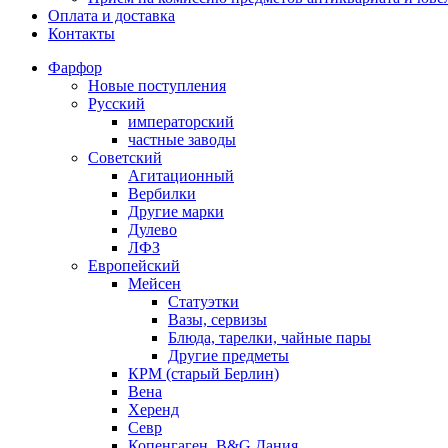
Оплата и доставка
Контакты
Фарфор
Новые поступления
Русский
императорский
частные заводы
Советский
Агитационный
Вербилки
Другие марки
Дулево
ЛФЗ
Европейский
Мейсен
Статуэтки
Вазы, сервизы
Блюда, тарелки, чайные пары
Другие предметы
КРМ (старый Берлин)
Вена
Херенд
Севр
Копенгаген, B&G Дания