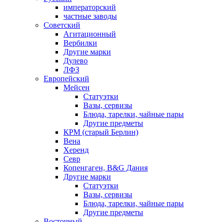
императорский
частные заводы
Советский
Агитационный
Вербилки
Другие марки
Дулево
ЛФЗ
Европейский
Мейсен
Статуэтки
Вазы, сервизы
Блюда, тарелки, чайные пары
Другие предметы
КРМ (старый Берлин)
Вена
Херенд
Севр
Копенгаген, B&G Дания
Другие марки
Статуэтки
Вазы, сервизы
Блюда, тарелки, чайные пары
Другие предметы
Восточный