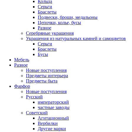
Кольца
Серьги
Браслеты
Подвески, броши, медальоны
Цепочки, колье, бусы
Разное
Серебряные украшения
Украшения из натуральных камней и самоцветов
Серьги
Браслеты
Бусы
Мебель
Разное
Новые поступления
Предметы интерьера
Предметы быта
Фарфор
Новые поступления
Русский
императорский
частные заводы
Советский
Агитационный
Вербилки
Другие марки