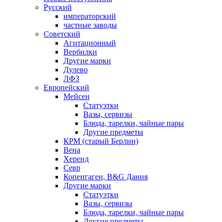
Русский
императорский
частные заводы
Советский
Агитационный
Вербилки
Другие марки
Дулево
ЛФЗ
Европейский
Мейсен
Статуэтки
Вазы, сервизы
Блюда, тарелки, чайные пары
Другие предметы
КРМ (старый Берлин)
Вена
Херенд
Севр
Копенгаген, B&G Дания
Другие марки
Статуэтки
Вазы, сервизы
Блюда, тарелки, чайные пары
Другие предметы