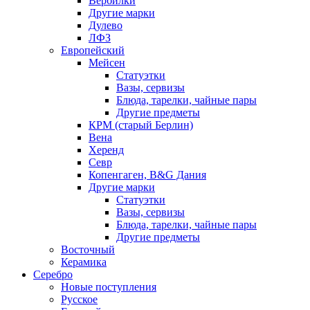
Вербилки
Другие марки
Дулево
ЛФЗ
Европейский
Мейсен
Статуэтки
Вазы, сервизы
Блюда, тарелки, чайные пары
Другие предметы
КРМ (старый Берлин)
Вена
Херенд
Севр
Копенгаген, B&G Дания
Другие марки
Статуэтки
Вазы, сервизы
Блюда, тарелки, чайные пары
Другие предметы
Восточный
Керамика
Серебро
Новые поступления
Русское