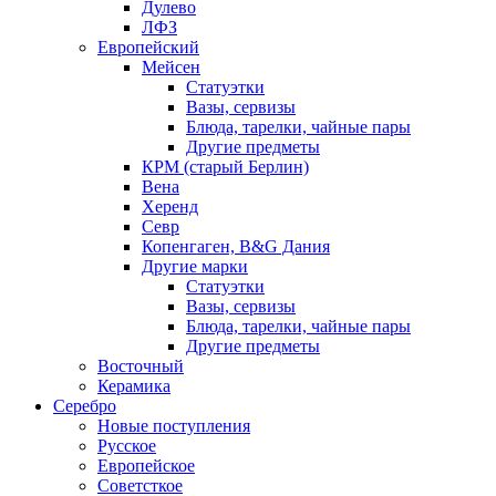
Дулево
ЛФЗ
Европейский
Мейсен
Статуэтки
Вазы, сервизы
Блюда, тарелки, чайные пары
Другие предметы
КРМ (старый Берлин)
Вена
Херенд
Севр
Копенгаген, B&G Дания
Другие марки
Статуэтки
Вазы, сервизы
Блюда, тарелки, чайные пары
Другие предметы
Восточный
Керамика
Серебро
Новые поступления
Русское
Европейское
Советсткое