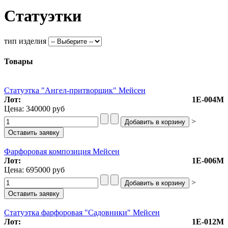
Статуэтки
тип изделия
Товары
Статуэтка "Ангел-притворщик" Мейсен
Лот:
1Е-004М
Цена:
340000 руб
>
Фарфоровая композиция Мейсен
Лот:
1Е-006М
Цена:
695000 руб
>
Статуэтка фарфоровая "Садовники" Мейсен
Лот:
1Е-012М