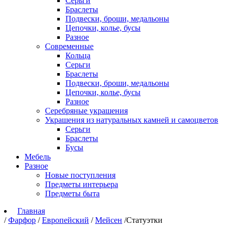
Серьги
Браслеты
Подвески, броши, медальоны
Цепочки, колье, бусы
Разное
Современные
Кольца
Серьги
Браслеты
Подвески, броши, медальоны
Цепочки, колье, бусы
Разное
Серебряные украшения
Украшения из натуральных камней и самоцветов
Серьги
Браслеты
Бусы
Мебель
Разное
Новые поступления
Предметы интерьера
Предметы быта
Главная
/
Фарфор
/
Европейский
/
Мейсен
/
Статуэтки