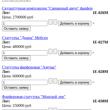
Скульптурная композиция "Связанный амур" фарфор
Лот:
1Е-026М
Цена:
2700000 руб
>
Статуэтка "Диана" Мейсен
Лот:
1Е-027М
Цена:
480000 руб
>
Статуэтка фарфоровая "Амуры"
Лот:
1Е-028М
Цена:
600000 руб
>
Фарфоровая статуэтка "Морской лев"
Лот:
1Е-030М
Цена:
250000 руб