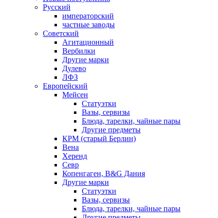
Русский
императорский
частные заводы
Советский
Агитационный
Вербилки
Другие марки
Дулево
ЛФЗ
Европейский
Мейсен
Статуэтки
Вазы, сервизы
Блюда, тарелки, чайные пары
Другие предметы
КРМ (старый Берлин)
Вена
Херенд
Севр
Копенгаген, B&G Дания
Другие марки
Статуэтки
Вазы, сервизы
Блюда, тарелки, чайные пары
Другие предметы