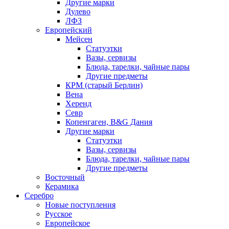
Другие марки
Дулево
ЛФЗ
Европейский
Мейсен
Статуэтки
Вазы, сервизы
Блюда, тарелки, чайные пары
Другие предметы
КРМ (старый Берлин)
Вена
Херенд
Севр
Копенгаген, B&G Дания
Другие марки
Статуэтки
Вазы, сервизы
Блюда, тарелки, чайные пары
Другие предметы
Восточный
Керамика
Серебро
Новые поступления
Русское
Европейское