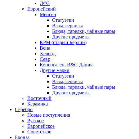
ЛФЗ
Европейский
Мейсен
Статуэтки
Вазы, сервизы
Блюда, тарелки, чайные пары
Другие предметы
КРМ (старый Берлин)
Вена
Херенд
Севр
Копенгаген, B&G Дания
Другие марки
Статуэтки
Вазы, сервизы
Блюда, тарелки, чайные пары
Другие предметы
Восточный
Керамика
Серебро
Новые поступления
Русское
Европейское
Советсткое
Бронза