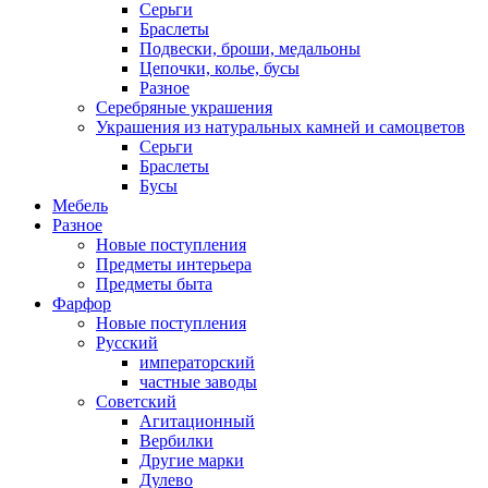
Серьги
Браслеты
Подвески, броши, медальоны
Цепочки, колье, бусы
Разное
Серебряные украшения
Украшения из натуральных камней и самоцветов
Серьги
Браслеты
Бусы
Мебель
Разное
Новые поступления
Предметы интерьера
Предметы быта
Фарфор
Новые поступления
Русский
императорский
частные заводы
Советский
Агитационный
Вербилки
Другие марки
Дулево