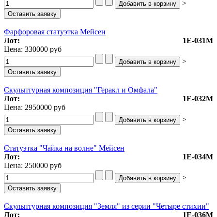
>
Фарфоровая статуэтка Мейсен
Лот:
1Е-031М
Цена:
330000 руб
>
Скульптурная композиция "Геракл и Омфала"
Лот:
1Е-032М
Цена:
2950000 руб
>
Статуэтка "Чайка на волне" Мейсен
Лот:
1Е-034М
Цена:
250000 руб
>
Скульптурная композиция "Земля" из серии "Четыре стихии"
Лот:
1Е-036М