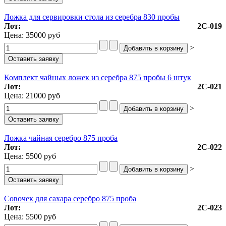
Ложка для сервировки стола из серебра 830 пробы
Лот:
2С-019
Цена:
35000 руб
>
Комплект чайных ложек из серебра 875 пробы 6 штук
Лот:
2С-021
Цена:
21000 руб
>
Ложка чайная серебро 875 проба
Лот:
2С-022
Цена:
5500 руб
>
Совочек для сахара серебро 875 проба
Лот:
2С-023
Цена:
5500 руб