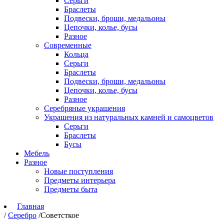
Серьги
Браслеты
Подвески, броши, медальоны
Цепочки, колье, бусы
Разное
Современные
Кольца
Серьги
Браслеты
Подвески, броши, медальоны
Цепочки, колье, бусы
Разное
Серебряные украшения
Украшения из натуральных камней и самоцветов
Серьги
Браслеты
Бусы
Мебель
Разное
Новые поступления
Предметы интерьера
Предметы быта
Главная
/
Серебро
/
Советсткое