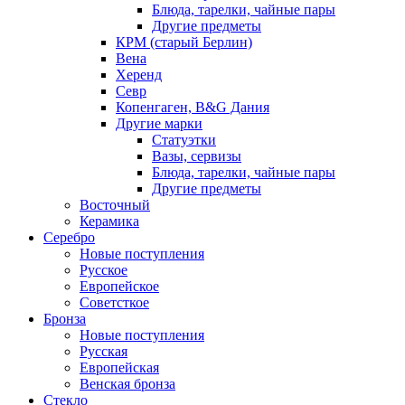
Блюда, тарелки, чайные пары
Другие предметы
КРМ (старый Берлин)
Вена
Херенд
Севр
Копенгаген, B&G Дания
Другие марки
Статуэтки
Вазы, сервизы
Блюда, тарелки, чайные пары
Другие предметы
Восточный
Керамика
Серебро
Новые поступления
Русское
Европейское
Советсткое
Бронза
Новые поступления
Русская
Европейская
Венская бронза
Стекло