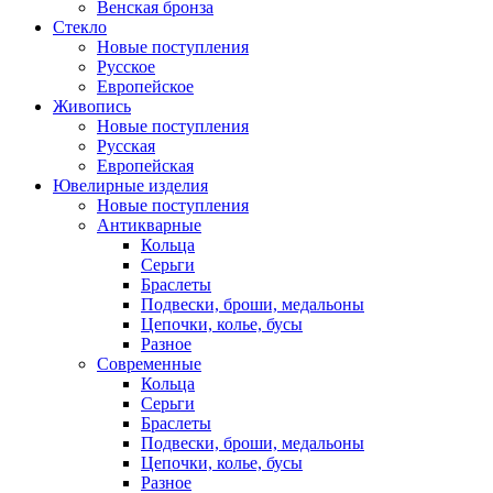
Венская бронза
Стекло
Новые поступления
Русское
Европейское
Живопись
Новые поступления
Русская
Европейская
Ювелирные изделия
Новые поступления
Антикварные
Кольца
Серьги
Браслеты
Подвески, броши, медальоны
Цепочки, колье, бусы
Разное
Современные
Кольца
Серьги
Браслеты
Подвески, броши, медальоны
Цепочки, колье, бусы
Разное