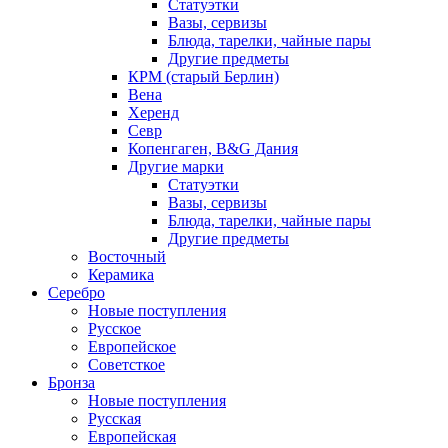
Статуэтки
Вазы, сервизы
Блюда, тарелки, чайные пары
Другие предметы
КРМ (старый Берлин)
Вена
Херенд
Севр
Копенгаген, B&G Дания
Другие марки
Статуэтки
Вазы, сервизы
Блюда, тарелки, чайные пары
Другие предметы
Восточный
Керамика
Серебро
Новые поступления
Русское
Европейское
Советсткое
Бронза
Новые поступления
Русская
Европейская