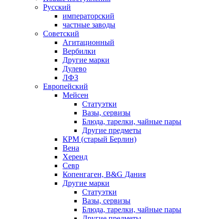
Русский
императорский
частные заводы
Советский
Агитационный
Вербилки
Другие марки
Дулево
ЛФЗ
Европейский
Мейсен
Статуэтки
Вазы, сервизы
Блюда, тарелки, чайные пары
Другие предметы
КРМ (старый Берлин)
Вена
Херенд
Севр
Копенгаген, B&G Дания
Другие марки
Статуэтки
Вазы, сервизы
Блюда, тарелки, чайные пары
Другие предметы