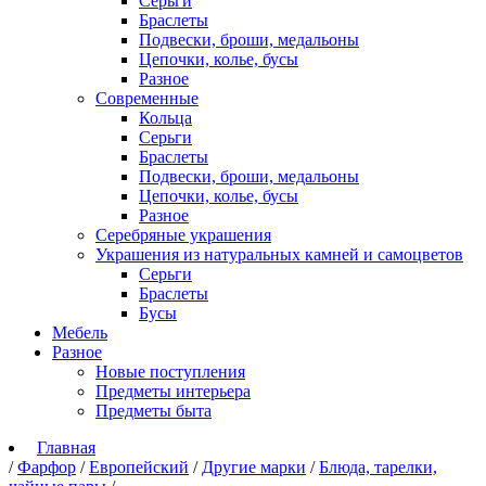
Серьги
Браслеты
Подвески, броши, медальоны
Цепочки, колье, бусы
Разное
Современные
Кольца
Серьги
Браслеты
Подвески, броши, медальоны
Цепочки, колье, бусы
Разное
Серебряные украшения
Украшения из натуральных камней и самоцветов
Серьги
Браслеты
Бусы
Мебель
Разное
Новые поступления
Предметы интерьера
Предметы быта
Главная
/
Фарфор
/
Европейский
/
Другие марки
/
Блюда, тарелки,