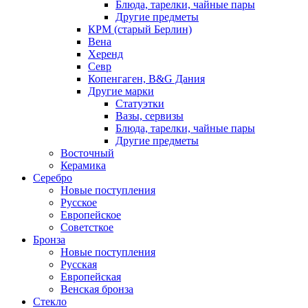
Блюда, тарелки, чайные пары
Другие предметы
КРМ (старый Берлин)
Вена
Херенд
Севр
Копенгаген, B&G Дания
Другие марки
Статуэтки
Вазы, сервизы
Блюда, тарелки, чайные пары
Другие предметы
Восточный
Керамика
Серебро
Новые поступления
Русское
Европейское
Советсткое
Бронза
Новые поступления
Русская
Европейская
Венская бронза
Стекло