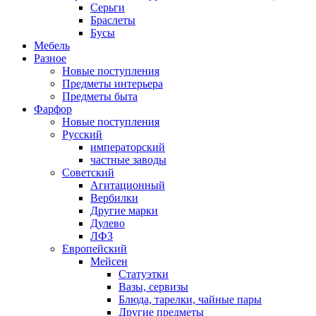
Серьги
Браслеты
Бусы
Мебель
Разное
Новые поступления
Предметы интерьера
Предметы быта
Фарфор
Новые поступления
Русский
императорский
частные заводы
Советский
Агитационный
Вербилки
Другие марки
Дулево
ЛФЗ
Европейский
Мейсен
Статуэтки
Вазы, сервизы
Блюда, тарелки, чайные пары
Другие предметы