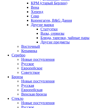
КРМ (старый Берлин)
Вена
Херенд
Севр
Копенгаген, B&G Дания
Другие марки
Статуэтки
Вазы, сервизы
Блюда, тарелки, чайные пары
Другие предметы
Восточный
Керамика
Серебро
Новые поступления
Русское
Европейское
Советсткое
Бронза
Новые поступления
Русская
Европейская
Венская бронза
Стекло
Новые поступления
Русское