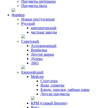
Предметы интерьера
Предметы быта
Фарфор
Новые поступления
Русский
императорский
частные заводы
Советский
Агитационный
Вербилки
Другие марки
Дулево
ЛФЗ
Европейский
Мейсен
Статуэтки
Вазы, сервизы
Блюда, тарелки, чайные пары
Другие предметы
КРМ (старый Берлин)
Вена