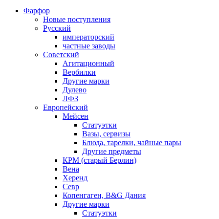
Фарфор
Новые поступления
Русский
императорский
частные заводы
Советский
Агитационный
Вербилки
Другие марки
Дулево
ЛФЗ
Европейский
Мейсен
Статуэтки
Вазы, сервизы
Блюда, тарелки, чайные пары
Другие предметы
КРМ (старый Берлин)
Вена
Херенд
Севр
Копенгаген, B&G Дания
Другие марки
Статуэтки