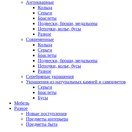
Антикварные
Кольца
Серьги
Браслеты
Подвески, броши, медальоны
Цепочки, колье, бусы
Разное
Современные
Кольца
Серьги
Браслеты
Подвески, броши, медальоны
Цепочки, колье, бусы
Разное
Серебряные украшения
Украшения из натуральных камней и самоцветов
Серьги
Браслеты
Бусы
Мебель
Разное
Новые поступления
Предметы интерьера
Предметы быта