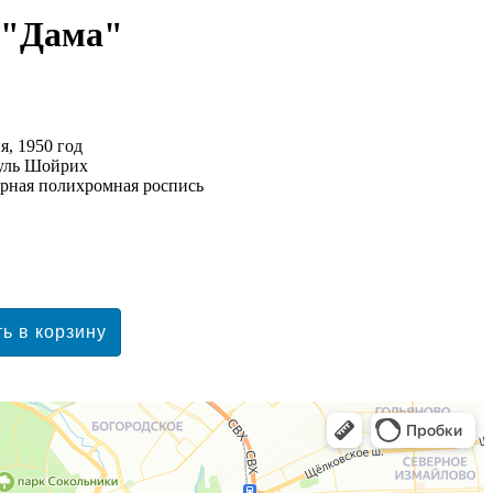
 "Дама"
я, 1950 год
ауль Шойрих
урная полихромная роспись