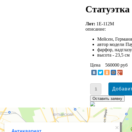
Статуэтка
Лот:
1Е-112М
описание:
Мейсен, Германи
автор модели П
фарфор, надглаз
высота - 23,5 см
Цена
560000 руб