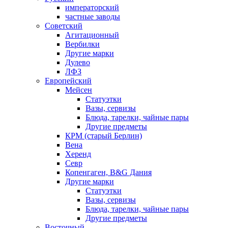
императорский
частные заводы
Советский
Агитационный
Вербилки
Другие марки
Дулево
ЛФЗ
Европейский
Мейсен
Статуэтки
Вазы, сервизы
Блюда, тарелки, чайные пары
Другие предметы
КРМ (старый Берлин)
Вена
Херенд
Севр
Копенгаген, B&G Дания
Другие марки
Статуэтки
Вазы, сервизы
Блюда, тарелки, чайные пары
Другие предметы
Восточный