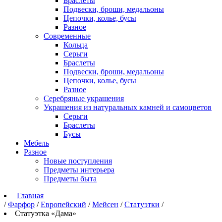
Браслеты
Подвески, броши, медальоны
Цепочки, колье, бусы
Разное
Современные
Кольца
Серьги
Браслеты
Подвески, броши, медальоны
Цепочки, колье, бусы
Разное
Серебряные украшения
Украшения из натуральных камней и самоцветов
Серьги
Браслеты
Бусы
Мебель
Разное
Новые поступления
Предметы интерьера
Предметы быта
Главная
/
Фарфор
/
Европейский
/
Мейсен
/
Статуэтки
/
Статуэтка «Дама»