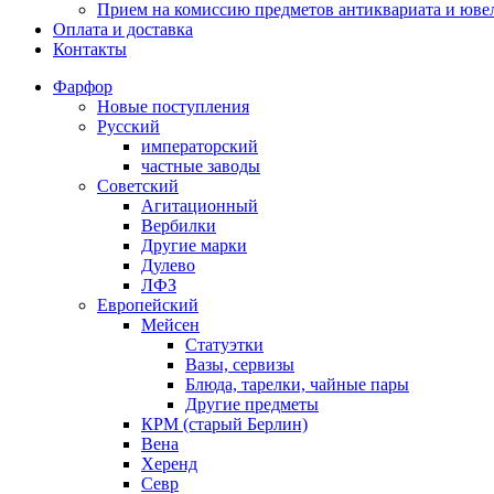
Прием на комиссию предметов антиквариата и юве
Оплата и доставка
Контакты
Фарфор
Новые поступления
Русский
императорский
частные заводы
Советский
Агитационный
Вербилки
Другие марки
Дулево
ЛФЗ
Европейский
Мейсен
Статуэтки
Вазы, сервизы
Блюда, тарелки, чайные пары
Другие предметы
КРМ (старый Берлин)
Вена
Херенд
Севр