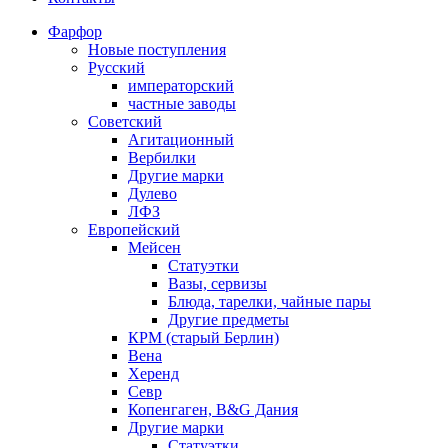
Фарфор
Новые поступления
Русский
императорский
частные заводы
Советский
Агитационный
Вербилки
Другие марки
Дулево
ЛФЗ
Европейский
Мейсен
Статуэтки
Вазы, сервизы
Блюда, тарелки, чайные пары
Другие предметы
КРМ (старый Берлин)
Вена
Херенд
Севр
Копенгаген, B&G Дания
Другие марки
Статуэтки