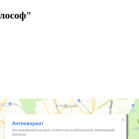
илософ"