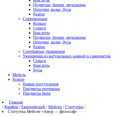
Браслеты
Подвески, броши, медальоны
Цепочки, колье, бусы
Разное
Современные
Кольца
Серьги
Браслеты
Подвески, броши, медальоны
Цепочки, колье, бусы
Разное
Серебряные украшения
Украшения из натуральных камней и самоцветов
Серьги
Браслеты
Бусы
Мебель
Разное
Новые поступления
Предметы интерьера
Предметы быта
Главная
/
Фарфор
/
Европейский
/
Мейсен
/
Статуэтки
/
Статуэтка Мейсен «Амур — философ»