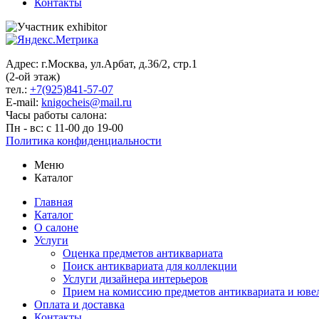
Контакты
Адрес: г.Москва, ул.Арбат, д.36/2, стр.1
(2-ой этаж)
тел.:
+7(925)841-57-07
E-mail:
knigocheis@mail.ru
Часы работы салона:
Пн - вс: с 11-00 до 19-00
Политика конфиденциальности
Меню
Каталог
Главная
Каталог
О салоне
Услуги
Оценка предметов антиквариата
Поиск антиквариата для коллекции
Услуги дизайнера интерьеров
Прием на комиссию предметов антиквариата и юве
Оплата и доставка
Контакты