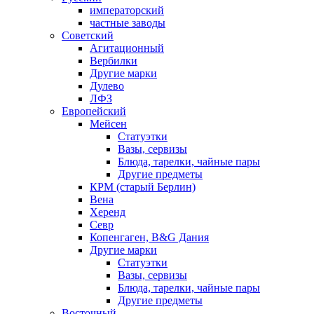
императорский
частные заводы
Советский
Агитационный
Вербилки
Другие марки
Дулево
ЛФЗ
Европейский
Мейсен
Статуэтки
Вазы, сервизы
Блюда, тарелки, чайные пары
Другие предметы
КРМ (старый Берлин)
Вена
Херенд
Севр
Копенгаген, B&G Дания
Другие марки
Статуэтки
Вазы, сервизы
Блюда, тарелки, чайные пары
Другие предметы
Восточный