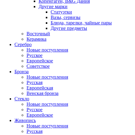
Копенгаген, B&G Дания
Другие марки
Статуэтки
Вазы, сервизы
Блюда, тарелки, чайные пары
Другие предметы
Восточный
Керамика
Серебро
Новые поступления
Русское
Европейское
Советсткое
Бронза
Новые поступления
Русская
Европейская
Венская бронза
Стекло
Новые поступления
Русское
Европейское
Живопись
Новые поступления
Русская