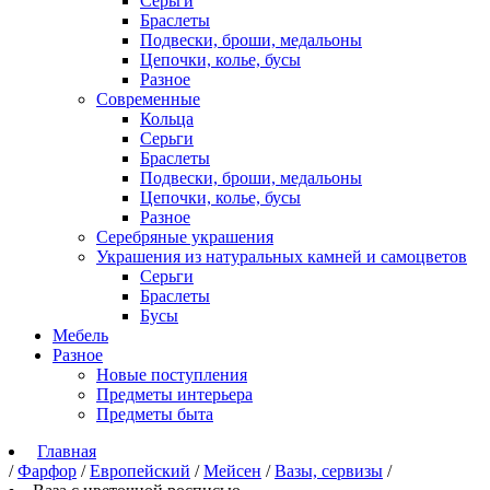
Серьги
Браслеты
Подвески, броши, медальоны
Цепочки, колье, бусы
Разное
Современные
Кольца
Серьги
Браслеты
Подвески, броши, медальоны
Цепочки, колье, бусы
Разное
Серебряные украшения
Украшения из натуральных камней и самоцветов
Серьги
Браслеты
Бусы
Мебель
Разное
Новые поступления
Предметы интерьера
Предметы быта
Главная
/
Фарфор
/
Европейский
/
Мейсен
/
Вазы, сервизы
/