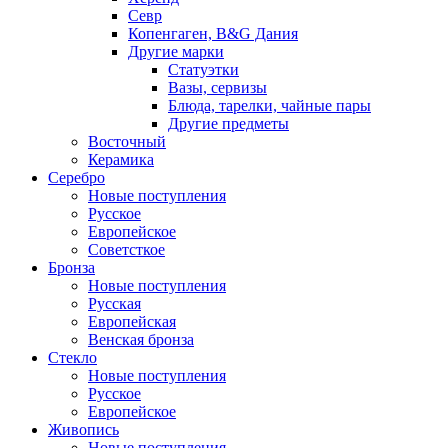
Севр
Копенгаген, B&G Дания
Другие марки
Статуэтки
Вазы, сервизы
Блюда, тарелки, чайные пары
Другие предметы
Восточный
Керамика
Серебро
Новые поступления
Русское
Европейское
Советсткое
Бронза
Новые поступления
Русская
Европейская
Венская бронза
Стекло
Новые поступления
Русское
Европейское
Живопись
Новые поступления