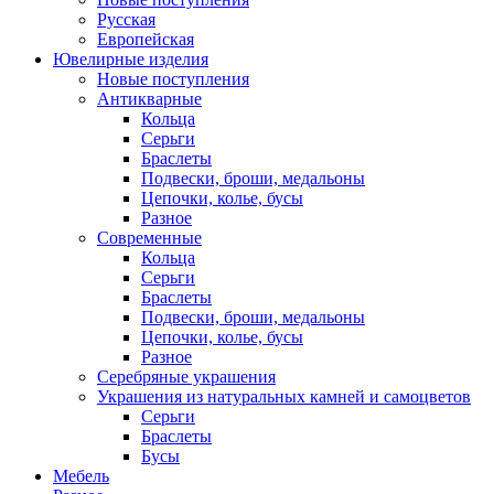
Русская
Европейская
Ювелирные изделия
Новые поступления
Антикварные
Кольца
Серьги
Браслеты
Подвески, броши, медальоны
Цепочки, колье, бусы
Разное
Современные
Кольца
Серьги
Браслеты
Подвески, броши, медальоны
Цепочки, колье, бусы
Разное
Серебряные украшения
Украшения из натуральных камней и самоцветов
Серьги
Браслеты
Бусы
Мебель