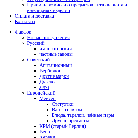
Прием на комиссию предметов антиквариата и
ювелирных изделий
Оплата и доставка
Контакты
Фарфор
Новые поступления
Русский
императорский
частные заводы
Советский
Агитационный
Вербилки
Другие марки
Дулево
ЛФЗ
Европейский
Мейсен
Статуэтки
Вазы, сервизы
Блюда, тарелки, чайные пары
Другие предметы
КРМ (старый Берлин)
Вена
Херенд