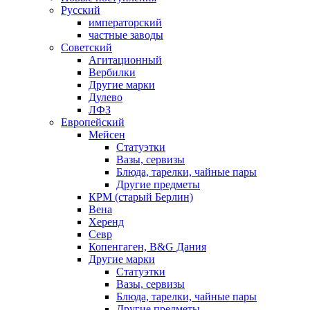
Русский
императорский
частные заводы
Советский
Агитационный
Вербилки
Другие марки
Дулево
ЛФЗ
Европейский
Мейсен
Статуэтки
Вазы, сервизы
Блюда, тарелки, чайные пары
Другие предметы
КРМ (старый Берлин)
Вена
Херенд
Севр
Копенгаген, B&G Дания
Другие марки
Статуэтки
Вазы, сервизы
Блюда, тарелки, чайные пары
Другие предметы