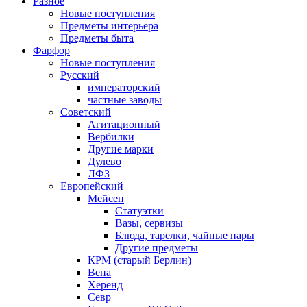
Разное
Новые поступления
Предметы интерьера
Предметы быта
Фарфор
Новые поступления
Русский
императорский
частные заводы
Советский
Агитационный
Вербилки
Другие марки
Дулево
ЛФЗ
Европейский
Мейсен
Статуэтки
Вазы, сервизы
Блюда, тарелки, чайные пары
Другие предметы
КРМ (старый Берлин)
Вена
Херенд
Севр