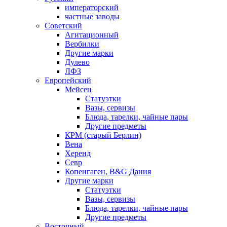
императорский
частные заводы
Советский
Агитационный
Вербилки
Другие марки
Дулево
ЛФЗ
Европейский
Мейсен
Статуэтки
Вазы, сервизы
Блюда, тарелки, чайные пары
Другие предметы
КРМ (старый Берлин)
Вена
Херенд
Севр
Копенгаген, B&G Дания
Другие марки
Статуэтки
Вазы, сервизы
Блюда, тарелки, чайные пары
Другие предметы
Восточный