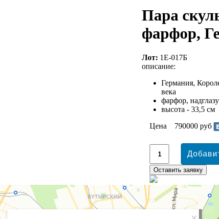
Пара скул
фарфор, Г
Лот:
1Е-017Б
описание:
Германия, Корол
века
фарфор, надглаз
высота - 33,5 см
Цена
790000 руб