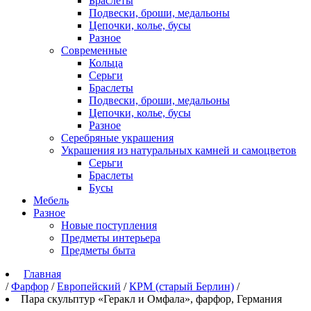
Браслеты
Подвески, броши, медальоны
Цепочки, колье, бусы
Разное
Современные
Кольца
Серьги
Браслеты
Подвески, броши, медальоны
Цепочки, колье, бусы
Разное
Серебряные украшения
Украшения из натуральных камней и самоцветов
Серьги
Браслеты
Бусы
Мебель
Разное
Новые поступления
Предметы интерьера
Предметы быта
Главная
/
Фарфор
/
Европейский
/
КРМ (старый Берлин)
/
Пара скульптур «Геракл и Омфала», фарфор, Германия