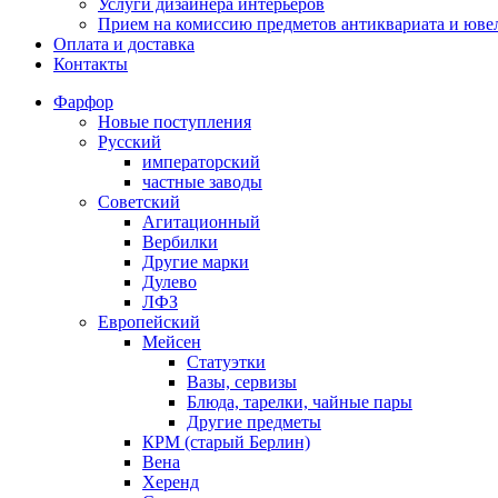
Услуги дизайнера интерьеров
Прием на комиссию предметов антиквариата и юве
Оплата и доставка
Контакты
Фарфор
Новые поступления
Русский
императорский
частные заводы
Советский
Агитационный
Вербилки
Другие марки
Дулево
ЛФЗ
Европейский
Мейсен
Статуэтки
Вазы, сервизы
Блюда, тарелки, чайные пары
Другие предметы
КРМ (старый Берлин)
Вена
Херенд