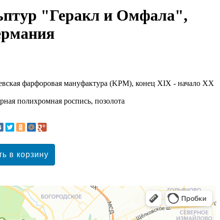
ьптур "Геракл и Омфала",
ермания
евская фарфоровая мануфактура (KPM), конец XIX - начало XX
урная полихромная роспись, позолота