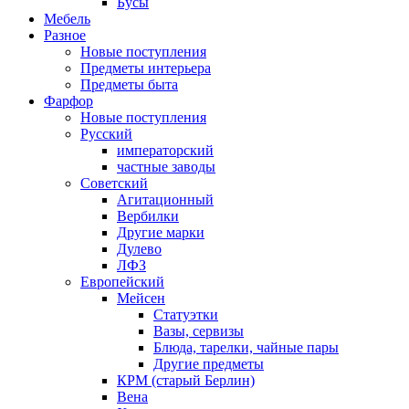
Бусы
Мебель
Разное
Новые поступления
Предметы интерьера
Предметы быта
Фарфор
Новые поступления
Русский
императорский
частные заводы
Советский
Агитационный
Вербилки
Другие марки
Дулево
ЛФЗ
Европейский
Мейсен
Статуэтки
Вазы, сервизы
Блюда, тарелки, чайные пары
Другие предметы
КРМ (старый Берлин)
Вена