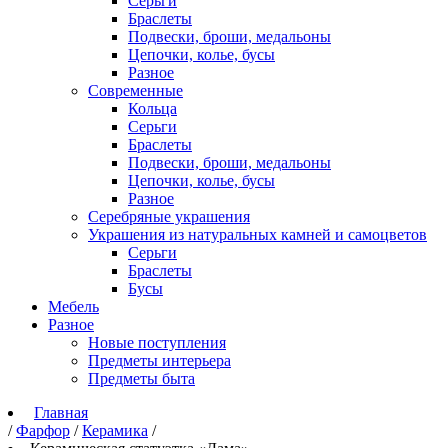
Серьги
Браслеты
Подвески, броши, медальоны
Цепочки, колье, бусы
Разное
Современные
Кольца
Серьги
Браслеты
Подвески, броши, медальоны
Цепочки, колье, бусы
Разное
Серебряные украшения
Украшения из натуральных камней и самоцветов
Серьги
Браслеты
Бусы
Мебель
Разное
Новые поступления
Предметы интерьера
Предметы быта
Главная
/
Фарфор
/
Керамика
/