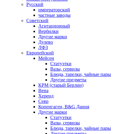
Русский
императорский
частные заводы
Советский
Агитационный
Вербилки
Другие марки
Дулево
ЛФЗ
Европейский
Мейсен
Статуэтки
Вазы, сервизы
Блюда, тарелки, чайные пары
Другие предметы
КРМ (старый Берлин)
Вена
Херенд
Севр
Копенгаген, B&G Дания
Другие марки
Статуэтки
Вазы, сервизы
Блюда, тарелки, чайные пары
Другие предметы