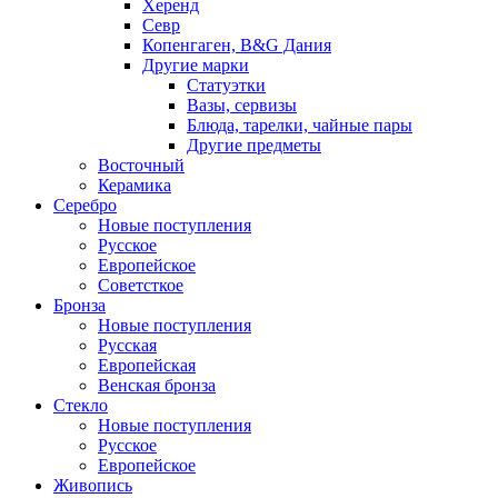
Херенд
Севр
Копенгаген, B&G Дания
Другие марки
Статуэтки
Вазы, сервизы
Блюда, тарелки, чайные пары
Другие предметы
Восточный
Керамика
Серебро
Новые поступления
Русское
Европейское
Советсткое
Бронза
Новые поступления
Русская
Европейская
Венская бронза
Стекло
Новые поступления
Русское
Европейское
Живопись