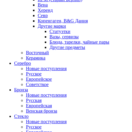
Вена
Херенд
Севр
Копенгаген, B&G Дания
Другие марки
Статуэтки
Вазы, сервизы
Блюда, тарелки, чайные пары
Другие предметы
Восточный
Керамика
Серебро
Новые поступления
Русское
Европейское
Советсткое
Бронза
Новые поступления
Русская
Европейская
Венская бронза
Стекло
Новые поступления
Русское