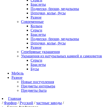
Серьги
Браслеты
Подвески, броши, медальоны
Цепочки, колье, бусы
Разное
Современные
Кольца
Серьги
Браслеты
Подвески, броши, медальоны
Цепочки, колье, бусы
Разное
Серебряные украшения
Украшения из натуральных камней и самоцветов
Серьги
Браслеты
Бусы
Мебель
Разное
Новые поступления
Предметы интерьера
Предметы быта
Главная
/
Фарфор
/
Русский
/
частные заводы
/