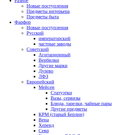
Разное
Новые поступления
Предметы интерьера
Предметы быта
Фарфор
Новые поступления
Русский
императорский
частные заводы
Советский
Агитационный
Вербилки
Другие марки
Дулево
ЛФЗ
Европейский
Мейсен
Статуэтки
Вазы, сервизы
Блюда, тарелки, чайные пары
Другие предметы
КРМ (старый Берлин)
Вена
Херенд
Севр