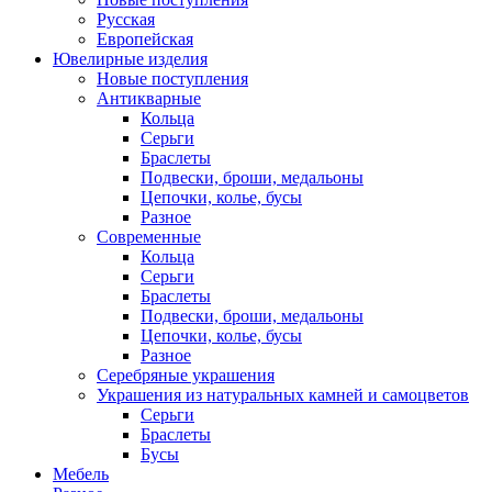
Русская
Европейская
Ювелирные изделия
Новые поступления
Антикварные
Кольца
Серьги
Браслеты
Подвески, броши, медальоны
Цепочки, колье, бусы
Разное
Современные
Кольца
Серьги
Браслеты
Подвески, броши, медальоны
Цепочки, колье, бусы
Разное
Серебряные украшения
Украшения из натуральных камней и самоцветов
Серьги
Браслеты
Бусы
Мебель