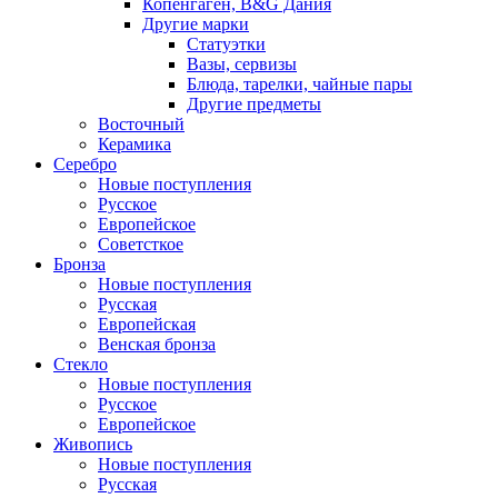
Копенгаген, B&G Дания
Другие марки
Статуэтки
Вазы, сервизы
Блюда, тарелки, чайные пары
Другие предметы
Восточный
Керамика
Серебро
Новые поступления
Русское
Европейское
Советсткое
Бронза
Новые поступления
Русская
Европейская
Венская бронза
Стекло
Новые поступления
Русское
Европейское
Живопись
Новые поступления
Русская