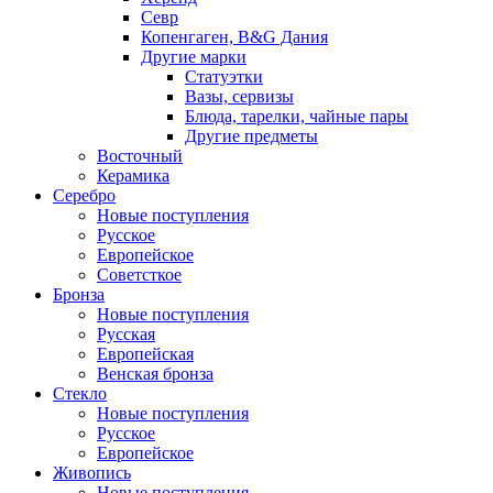
Севр
Копенгаген, B&G Дания
Другие марки
Статуэтки
Вазы, сервизы
Блюда, тарелки, чайные пары
Другие предметы
Восточный
Керамика
Серебро
Новые поступления
Русское
Европейское
Советсткое
Бронза
Новые поступления
Русская
Европейская
Венская бронза
Стекло
Новые поступления
Русское
Европейское
Живопись
Новые поступления