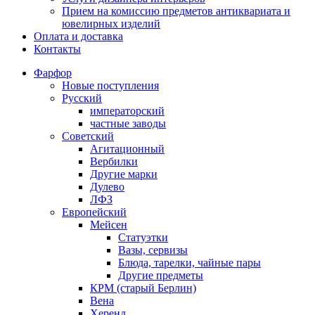
Прием на комиссию предметов антиквариата и
ювелирных изделий
Оплата и доставка
Контакты
Фарфор
Новые поступления
Русский
императорский
частные заводы
Советский
Агитационный
Вербилки
Другие марки
Дулево
ЛФЗ
Европейский
Мейсен
Статуэтки
Вазы, сервизы
Блюда, тарелки, чайные пары
Другие предметы
КРМ (старый Берлин)
Вена
Херенд