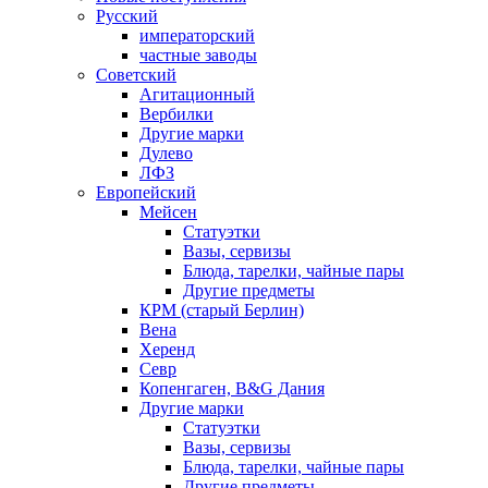
Русский
императорский
частные заводы
Советский
Агитационный
Вербилки
Другие марки
Дулево
ЛФЗ
Европейский
Мейсен
Статуэтки
Вазы, сервизы
Блюда, тарелки, чайные пары
Другие предметы
КРМ (старый Берлин)
Вена
Херенд
Севр
Копенгаген, B&G Дания
Другие марки
Статуэтки
Вазы, сервизы
Блюда, тарелки, чайные пары
Другие предметы