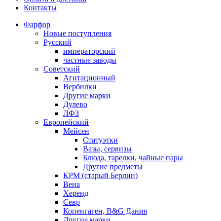
Контакты
Фарфор
Новые поступления
Русский
императорский
частные заводы
Советский
Агитационный
Вербилки
Другие марки
Дулево
ЛФЗ
Европейский
Мейсен
Статуэтки
Вазы, сервизы
Блюда, тарелки, чайные пары
Другие предметы
КРМ (старый Берлин)
Вена
Херенд
Севр
Копенгаген, B&G Дания
Другие марки