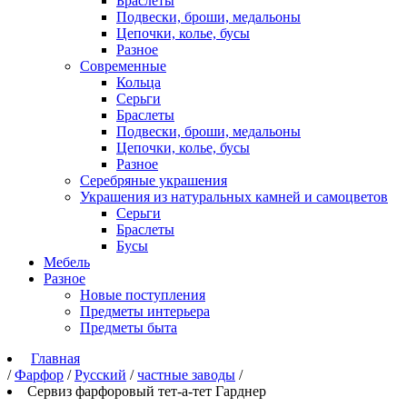
Браслеты
Подвески, броши, медальоны
Цепочки, колье, бусы
Разное
Современные
Кольца
Серьги
Браслеты
Подвески, броши, медальоны
Цепочки, колье, бусы
Разное
Серебряные украшения
Украшения из натуральных камней и самоцветов
Серьги
Браслеты
Бусы
Мебель
Разное
Новые поступления
Предметы интерьера
Предметы быта
Главная
/
Фарфор
/
Русский
/
частные заводы
/
Сервиз фарфоровый тет-а-тет Гарднер