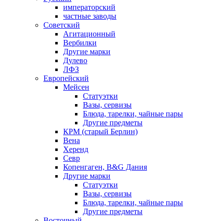
императорский
частные заводы
Советский
Агитационный
Вербилки
Другие марки
Дулево
ЛФЗ
Европейский
Мейсен
Статуэтки
Вазы, сервизы
Блюда, тарелки, чайные пары
Другие предметы
КРМ (старый Берлин)
Вена
Херенд
Севр
Копенгаген, B&G Дания
Другие марки
Статуэтки
Вазы, сервизы
Блюда, тарелки, чайные пары
Другие предметы
Восточный