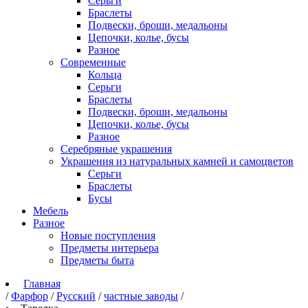
Серьги
Браслеты
Подвески, броши, медальоны
Цепочки, колье, бусы
Разное
Современные
Кольца
Серьги
Браслеты
Подвески, броши, медальоны
Цепочки, колье, бусы
Разное
Серебряные украшения
Украшения из натуральных камней и самоцветов
Серьги
Браслеты
Бусы
Мебель
Разное
Новые поступления
Предметы интерьера
Предметы быта
Главная
/
Фарфор
/
Русский
/
частные заводы
/