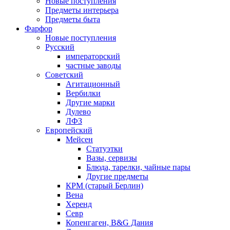
Новые поступления
Предметы интерьера
Предметы быта
Фарфор
Новые поступления
Русский
императорский
частные заводы
Советский
Агитационный
Вербилки
Другие марки
Дулево
ЛФЗ
Европейский
Мейсен
Статуэтки
Вазы, сервизы
Блюда, тарелки, чайные пары
Другие предметы
КРМ (старый Берлин)
Вена
Херенд
Севр
Копенгаген, B&G Дания