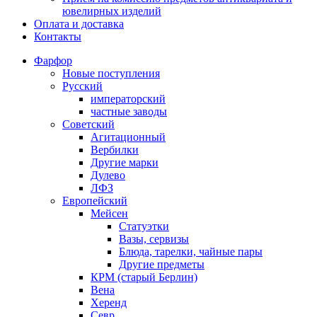
ювелирных изделий
Оплата и доставка
Контакты
Фарфор
Новые поступления
Русский
императорский
частные заводы
Советский
Агитационный
Вербилки
Другие марки
Дулево
ЛФЗ
Европейский
Мейсен
Статуэтки
Вазы, сервизы
Блюда, тарелки, чайные пары
Другие предметы
КРМ (старый Берлин)
Вена
Херенд
Севр