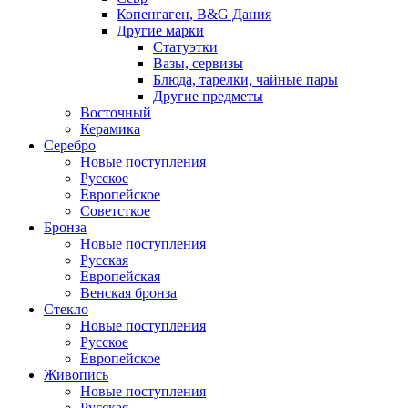
Копенгаген, B&G Дания
Другие марки
Статуэтки
Вазы, сервизы
Блюда, тарелки, чайные пары
Другие предметы
Восточный
Керамика
Серебро
Новые поступления
Русское
Европейское
Советсткое
Бронза
Новые поступления
Русская
Европейская
Венская бронза
Стекло
Новые поступления
Русское
Европейское
Живопись
Новые поступления
Русская