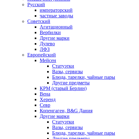
Русский
императорский
частные заводы
Советский
Агитационный
Вербилки
Другие марки
Дулево
ЛФЗ
Европейский
Мейсен
Статуэтки
Вазы, сервизы
Блюда, тарелки, чайные пары
Другие предметы
КРМ (старый Берлин)
Вена
Херенд
Севр
Копенгаген, B&G Дания
Другие марки
Статуэтки
Вазы, сервизы
Блюда, тарелки, чайные пары
Другие предметы