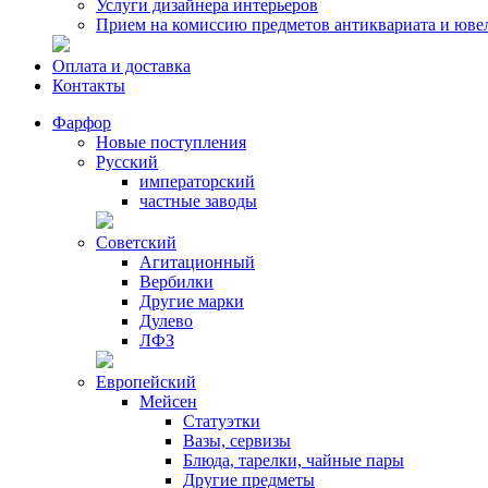
Услуги дизайнера интерьеров
Прием на комиссию предметов антиквариата и юве
Оплата и доставка
Контакты
Фарфор
Новые поступления
Русский
императорский
частные заводы
Советский
Агитационный
Вербилки
Другие марки
Дулево
ЛФЗ
Европейский
Мейсен
Статуэтки
Вазы, сервизы
Блюда, тарелки, чайные пары
Другие предметы