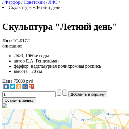
/
Фарфор
/
Советский
/
ЛФЗ
/
Скульптура «Летний день»
Скульптура "Летний день"
Лот:
1С-017Л
описание:
ЛФЗ, 1960-е годы
автор Е.А. Гендельман
фарфор, надглазурная полихромная роспись
высота - 20 см
Цена
75000 руб