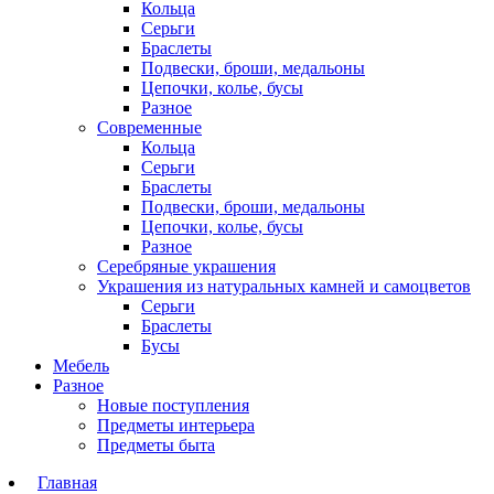
Кольца
Серьги
Браслеты
Подвески, броши, медальоны
Цепочки, колье, бусы
Разное
Современные
Кольца
Серьги
Браслеты
Подвески, броши, медальоны
Цепочки, колье, бусы
Разное
Серебряные украшения
Украшения из натуральных камней и самоцветов
Серьги
Браслеты
Бусы
Мебель
Разное
Новые поступления
Предметы интерьера
Предметы быта
Главная