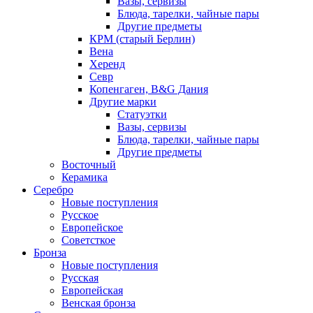
Вазы, сервизы
Блюда, тарелки, чайные пары
Другие предметы
КРМ (старый Берлин)
Вена
Херенд
Севр
Копенгаген, B&G Дания
Другие марки
Статуэтки
Вазы, сервизы
Блюда, тарелки, чайные пары
Другие предметы
Восточный
Керамика
Серебро
Новые поступления
Русское
Европейское
Советсткое
Бронза
Новые поступления
Русская
Европейская
Венская бронза