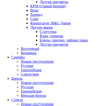
Другие предметы
КРМ (старый Берлин)
Вена
Херенд
Севр
Копенгаген, B&G Дания
Другие марки
Статуэтки
Вазы, сервизы
Блюда, тарелки, чайные пары
Другие предметы
Восточный
Керамика
Серебро
Новые поступления
Русское
Европейское
Советсткое
Бронза
Новые поступления
Русская
Европейская
Венская бронза
Стекло
Новые поступления