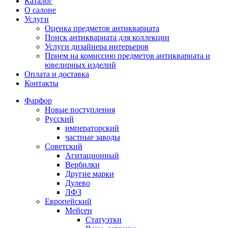
Каталог
О салоне
Услуги
Оценка предметов антиквариата
Поиск антиквариата для коллекции
Услуги дизайнера интерьеров
Прием на комиссию предметов антиквариата и
ювелирных изделий
Оплата и доставка
Контакты
Фарфор
Новые поступления
Русский
императорский
частные заводы
Советский
Агитационный
Вербилки
Другие марки
Дулево
ЛФЗ
Европейский
Мейсен
Статуэтки