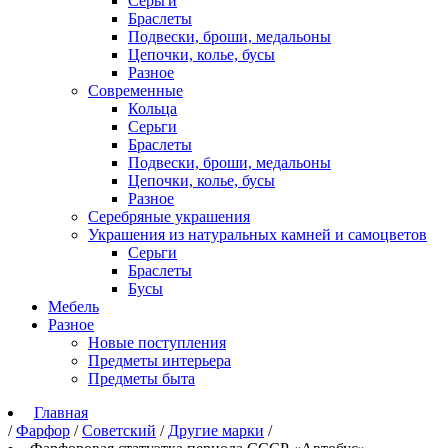
Серьги
Браслеты
Подвески, броши, медальоны
Цепочки, колье, бусы
Разное
Современные
Кольца
Серьги
Браслеты
Подвески, броши, медальоны
Цепочки, колье, бусы
Разное
Серебряные украшения
Украшения из натуральных камней и самоцветов
Серьги
Браслеты
Бусы
Мебель
Разное
Новые поступления
Предметы интерьера
Предметы быта
Главная
/
Фарфор
/
Советский
/
Другие марки
/