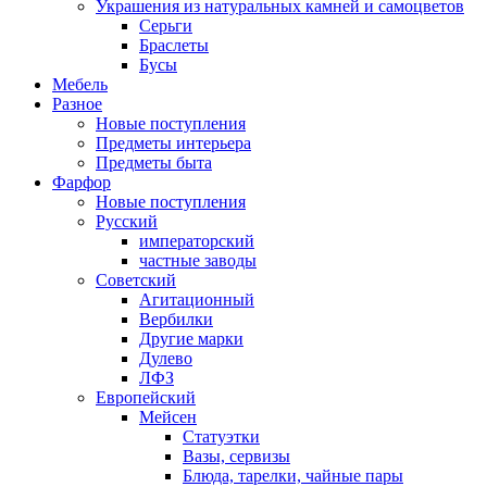
Украшения из натуральных камней и самоцветов
Серьги
Браслеты
Бусы
Мебель
Разное
Новые поступления
Предметы интерьера
Предметы быта
Фарфор
Новые поступления
Русский
императорский
частные заводы
Советский
Агитационный
Вербилки
Другие марки
Дулево
ЛФЗ
Европейский
Мейсен
Статуэтки
Вазы, сервизы
Блюда, тарелки, чайные пары