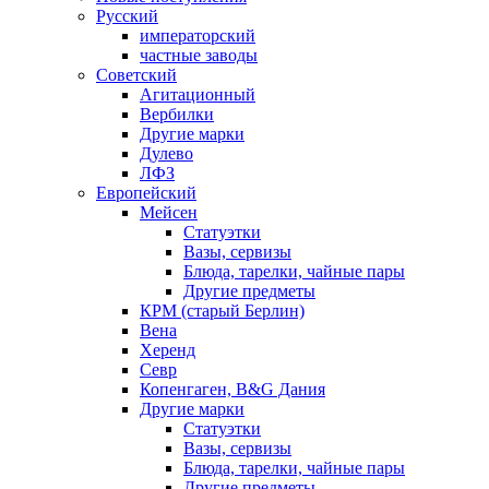
Русский
императорский
частные заводы
Советский
Агитационный
Вербилки
Другие марки
Дулево
ЛФЗ
Европейский
Мейсен
Статуэтки
Вазы, сервизы
Блюда, тарелки, чайные пары
Другие предметы
КРМ (старый Берлин)
Вена
Херенд
Севр
Копенгаген, B&G Дания
Другие марки
Статуэтки
Вазы, сервизы
Блюда, тарелки, чайные пары
Другие предметы