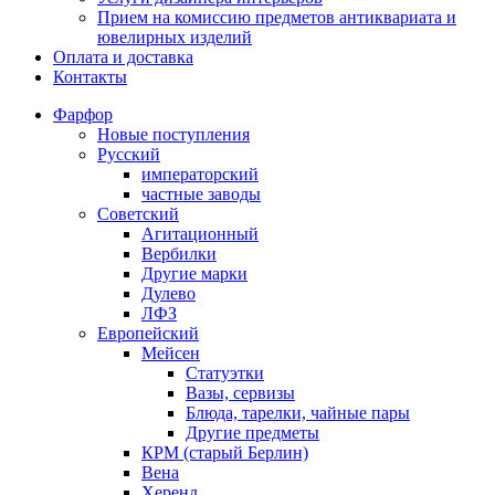
Прием на комиссию предметов антиквариата и
ювелирных изделий
Оплата и доставка
Контакты
Фарфор
Новые поступления
Русский
императорский
частные заводы
Советский
Агитационный
Вербилки
Другие марки
Дулево
ЛФЗ
Европейский
Мейсен
Статуэтки
Вазы, сервизы
Блюда, тарелки, чайные пары
Другие предметы
КРМ (старый Берлин)
Вена
Херенд