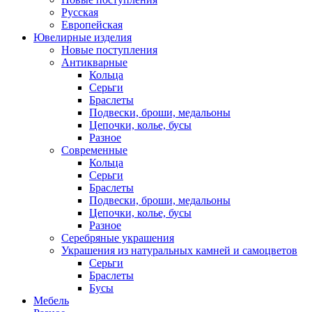
Русская
Европейская
Ювелирные изделия
Новые поступления
Антикварные
Кольца
Серьги
Браслеты
Подвески, броши, медальоны
Цепочки, колье, бусы
Разное
Современные
Кольца
Серьги
Браслеты
Подвески, броши, медальоны
Цепочки, колье, бусы
Разное
Серебряные украшения
Украшения из натуральных камней и самоцветов
Серьги
Браслеты
Бусы
Мебель