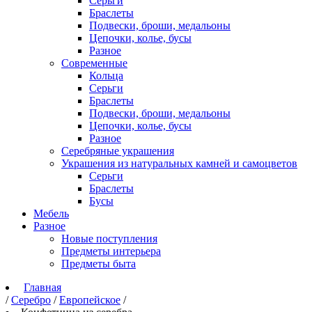
Серьги
Браслеты
Подвески, броши, медальоны
Цепочки, колье, бусы
Разное
Современные
Кольца
Серьги
Браслеты
Подвески, броши, медальоны
Цепочки, колье, бусы
Разное
Серебряные украшения
Украшения из натуральных камней и самоцветов
Серьги
Браслеты
Бусы
Мебель
Разное
Новые поступления
Предметы интерьера
Предметы быта
Главная
/
Серебро
/
Европейское
/