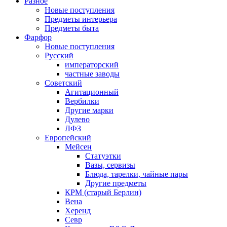
Разное
Новые поступления
Предметы интерьера
Предметы быта
Фарфор
Новые поступления
Русский
императорский
частные заводы
Советский
Агитационный
Вербилки
Другие марки
Дулево
ЛФЗ
Европейский
Мейсен
Статуэтки
Вазы, сервизы
Блюда, тарелки, чайные пары
Другие предметы
КРМ (старый Берлин)
Вена
Херенд
Севр