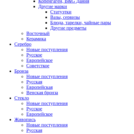
Копенгаген, B&G Дания
Другие марки
Статуэтки
Вазы, сервизы
Блюда, тарелки, чайные пары
Другие предметы
Восточный
Керамика
Серебро
Новые поступления
Русское
Европейское
Советсткое
Бронза
Новые поступления
Русская
Европейская
Венская бронза
Стекло
Новые поступления
Русское
Европейское
Живопись
Новые поступления
Русская