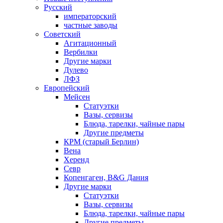
Русский
императорский
частные заводы
Советский
Агитационный
Вербилки
Другие марки
Дулево
ЛФЗ
Европейский
Мейсен
Статуэтки
Вазы, сервизы
Блюда, тарелки, чайные пары
Другие предметы
КРМ (старый Берлин)
Вена
Херенд
Севр
Копенгаген, B&G Дания
Другие марки
Статуэтки
Вазы, сервизы
Блюда, тарелки, чайные пары
Другие предметы