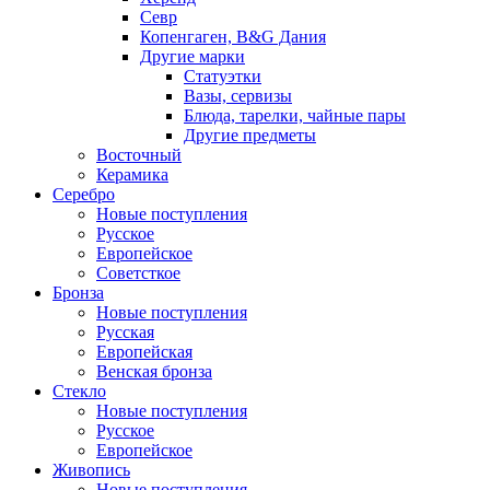
Севр
Копенгаген, B&G Дания
Другие марки
Статуэтки
Вазы, сервизы
Блюда, тарелки, чайные пары
Другие предметы
Восточный
Керамика
Серебро
Новые поступления
Русское
Европейское
Советсткое
Бронза
Новые поступления
Русская
Европейская
Венская бронза
Стекло
Новые поступления
Русское
Европейское
Живопись
Новые поступления