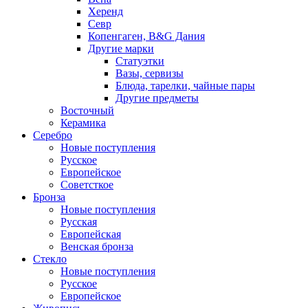
Херенд
Севр
Копенгаген, B&G Дания
Другие марки
Статуэтки
Вазы, сервизы
Блюда, тарелки, чайные пары
Другие предметы
Восточный
Керамика
Серебро
Новые поступления
Русское
Европейское
Советсткое
Бронза
Новые поступления
Русская
Европейская
Венская бронза
Стекло
Новые поступления
Русское
Европейское