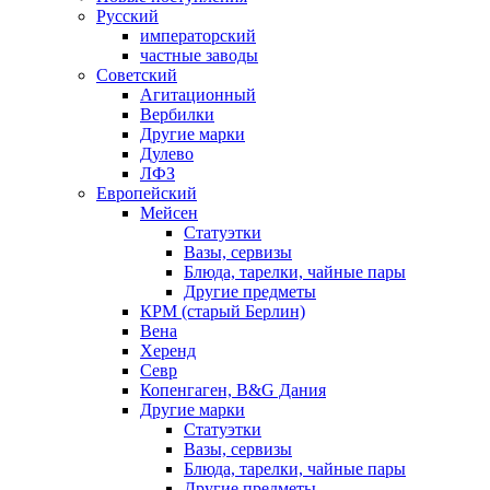
Русский
императорский
частные заводы
Советский
Агитационный
Вербилки
Другие марки
Дулево
ЛФЗ
Европейский
Мейсен
Статуэтки
Вазы, сервизы
Блюда, тарелки, чайные пары
Другие предметы
КРМ (старый Берлин)
Вена
Херенд
Севр
Копенгаген, B&G Дания
Другие марки
Статуэтки
Вазы, сервизы
Блюда, тарелки, чайные пары
Другие предметы