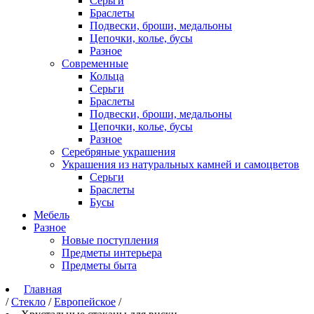
Серьги
Браслеты
Подвески, броши, медальоны
Цепочки, колье, бусы
Разное
Современные
Кольца
Серьги
Браслеты
Подвески, броши, медальоны
Цепочки, колье, бусы
Разное
Серебряные украшения
Украшения из натуральных камней и самоцветов
Серьги
Браслеты
Бусы
Мебель
Разное
Новые поступления
Предметы интерьера
Предметы быта
Главная
/
Стекло
/
Европейское
/