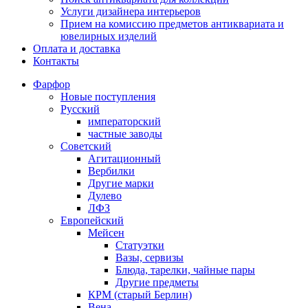
Услуги дизайнера интерьеров
Прием на комиссию предметов антиквариата и
ювелирных изделий
Оплата и доставка
Контакты
Фарфор
Новые поступления
Русский
императорский
частные заводы
Советский
Агитационный
Вербилки
Другие марки
Дулево
ЛФЗ
Европейский
Мейсен
Статуэтки
Вазы, сервизы
Блюда, тарелки, чайные пары
Другие предметы
КРМ (старый Берлин)
Вена