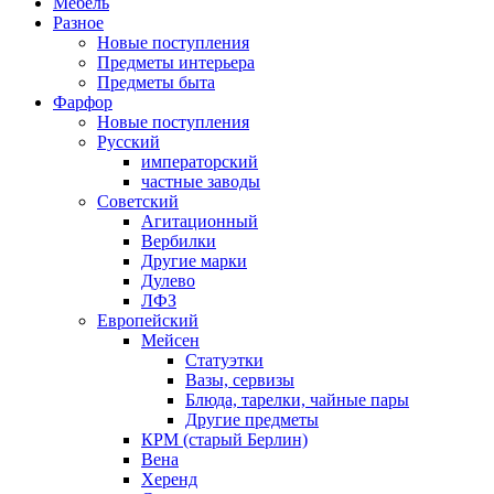
Мебель
Разное
Новые поступления
Предметы интерьера
Предметы быта
Фарфор
Новые поступления
Русский
императорский
частные заводы
Советский
Агитационный
Вербилки
Другие марки
Дулево
ЛФЗ
Европейский
Мейсен
Статуэтки
Вазы, сервизы
Блюда, тарелки, чайные пары
Другие предметы
КРМ (старый Берлин)
Вена
Херенд