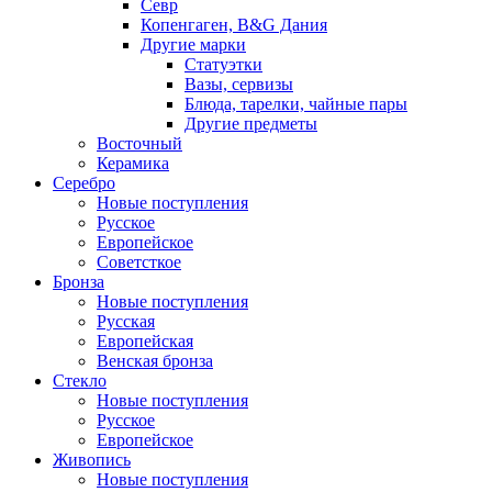
Севр
Копенгаген, B&G Дания
Другие марки
Статуэтки
Вазы, сервизы
Блюда, тарелки, чайные пары
Другие предметы
Восточный
Керамика
Серебро
Новые поступления
Русское
Европейское
Советсткое
Бронза
Новые поступления
Русская
Европейская
Венская бронза
Стекло
Новые поступления
Русское
Европейское
Живопись
Новые поступления