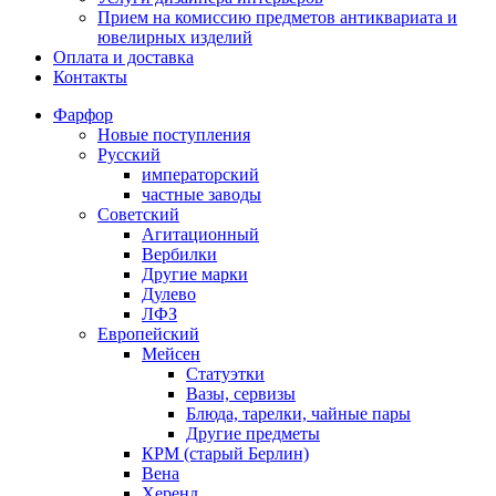
Прием на комиссию предметов антиквариата и
ювелирных изделий
Оплата и доставка
Контакты
Фарфор
Новые поступления
Русский
императорский
частные заводы
Советский
Агитационный
Вербилки
Другие марки
Дулево
ЛФЗ
Европейский
Мейсен
Статуэтки
Вазы, сервизы
Блюда, тарелки, чайные пары
Другие предметы
КРМ (старый Берлин)
Вена
Херенд