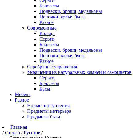
Серьги
Браслеты
Подвески, броши, медальоны
Цепочки, колье, бусы
Разное
Современные
Кольца
Серьги
Браслеты
Подвески, броши, медальоны
Цепочки, колье, бусы
Разное
Серебряные украшения
Украшения из натуральных камней и самоцветов
Серьги
Браслеты
Бусы
Мебель
Разное
Новые поступления
Предметы интерьера
Предметы быта
Главная
/
Стекло
/
Русское
/