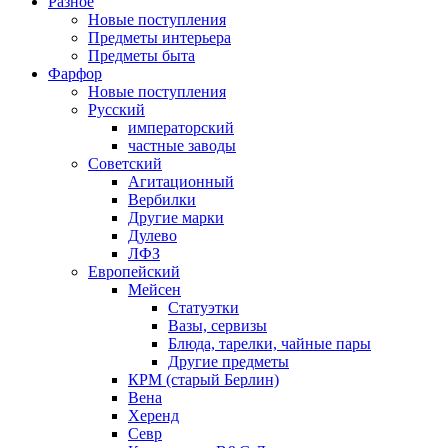
Разное
Новые поступления
Предметы интерьера
Предметы быта
Фарфор
Новые поступления
Русский
императорский
частные заводы
Советский
Агитационный
Вербилки
Другие марки
Дулево
ЛФЗ
Европейский
Мейсен
Статуэтки
Вазы, сервизы
Блюда, тарелки, чайные пары
Другие предметы
КРМ (старый Берлин)
Вена
Херенд
Севр