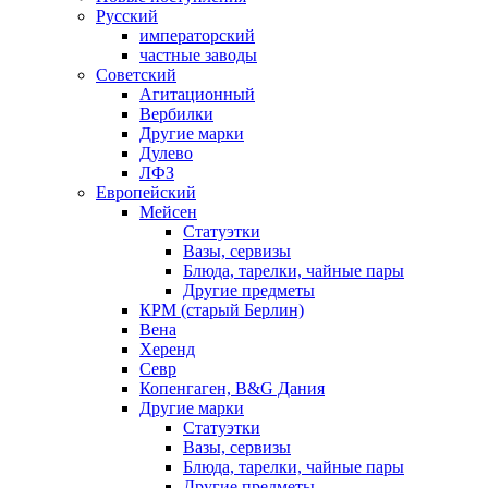
Русский
императорский
частные заводы
Советский
Агитационный
Вербилки
Другие марки
Дулево
ЛФЗ
Европейский
Мейсен
Статуэтки
Вазы, сервизы
Блюда, тарелки, чайные пары
Другие предметы
КРМ (старый Берлин)
Вена
Херенд
Севр
Копенгаген, B&G Дания
Другие марки
Статуэтки
Вазы, сервизы
Блюда, тарелки, чайные пары
Другие предметы