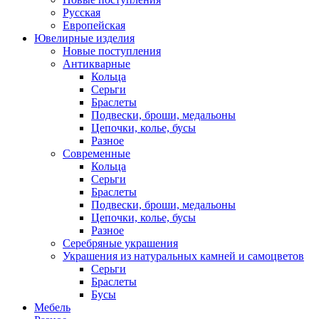
Русская
Европейская
Ювелирные изделия
Новые поступления
Антикварные
Кольца
Серьги
Браслеты
Подвески, броши, медальоны
Цепочки, колье, бусы
Разное
Современные
Кольца
Серьги
Браслеты
Подвески, броши, медальоны
Цепочки, колье, бусы
Разное
Серебряные украшения
Украшения из натуральных камней и самоцветов
Серьги
Браслеты
Бусы
Мебель