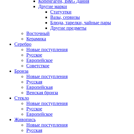
Копенгаген, B&G Дания
Другие марки
Статуэтки
Вазы, сервизы
Блюда, тарелки, чайные пары
Другие предметы
Восточный
Керамика
Серебро
Новые поступления
Русское
Европейское
Советсткое
Бронза
Новые поступления
Русская
Европейская
Венская бронза
Стекло
Новые поступления
Русское
Европейское
Живопись
Новые поступления
Русская