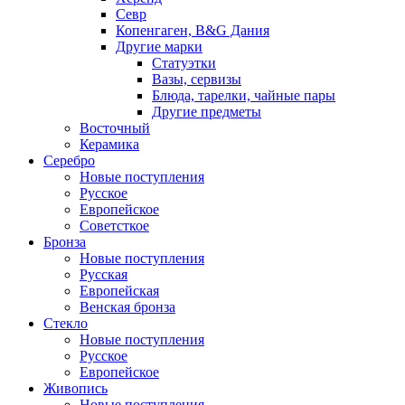
Севр
Копенгаген, B&G Дания
Другие марки
Статуэтки
Вазы, сервизы
Блюда, тарелки, чайные пары
Другие предметы
Восточный
Керамика
Серебро
Новые поступления
Русское
Европейское
Советсткое
Бронза
Новые поступления
Русская
Европейская
Венская бронза
Стекло
Новые поступления
Русское
Европейское
Живопись
Новые поступления