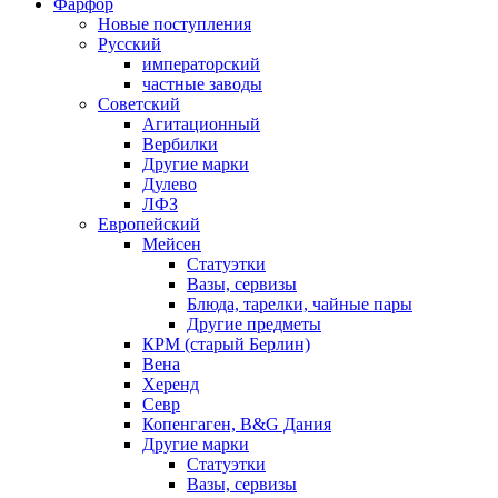
Фарфор
Новые поступления
Русский
императорский
частные заводы
Советский
Агитационный
Вербилки
Другие марки
Дулево
ЛФЗ
Европейский
Мейсен
Статуэтки
Вазы, сервизы
Блюда, тарелки, чайные пары
Другие предметы
КРМ (старый Берлин)
Вена
Херенд
Севр
Копенгаген, B&G Дания
Другие марки
Статуэтки
Вазы, сервизы