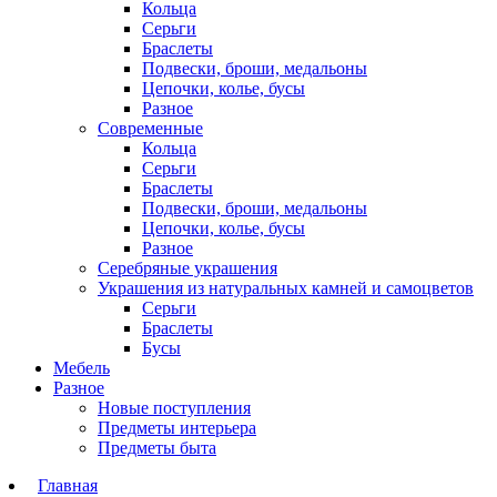
Кольца
Серьги
Браслеты
Подвески, броши, медальоны
Цепочки, колье, бусы
Разное
Современные
Кольца
Серьги
Браслеты
Подвески, броши, медальоны
Цепочки, колье, бусы
Разное
Серебряные украшения
Украшения из натуральных камней и самоцветов
Серьги
Браслеты
Бусы
Мебель
Разное
Новые поступления
Предметы интерьера
Предметы быта
Главная