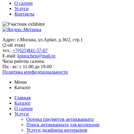
О салоне
Услуги
Контакты
Адрес: г.Москва, ул.Арбат, д.36/2, стр.1
(2-ой этаж)
тел.:
+7(925)841-57-07
E-mail:
knigocheis@mail.ru
Часы работы салона:
Пн - вс: с 11-00 до 19-00
Политика конфиденциальности
Меню
Каталог
Главная
Каталог
О салоне
Услуги
Оценка предметов антиквариата
Поиск антиквариата для коллекции
Услуги дизайнера интерьеров