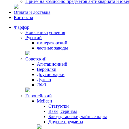
Прием на комиссию предметов антиквариата и юве
Оплата и доставка
Контакты
Фарфор
Новые поступления
Русский
императорский
частные заводы
Советский
Агитационный
Вербилки
Другие марки
Дулево
ЛФЗ
Европейский
Мейсен
Статуэтки
Вазы, сервизы
Блюда, тарелки, чайные пары
Другие предметы