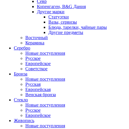
Севр
Копенгаген, B&G Дания
Другие марки
Статуэтки
Вазы, сервизы
Блюда, тарелки, чайные пары
Другие предметы
Восточный
Керамика
Серебро
Новые поступления
Русское
Европейское
Советсткое
Бронза
Новые поступления
Русская
Европейская
Венская бронза
Стекло
Новые поступления
Русское
Европейское
Живопись
Новые поступления