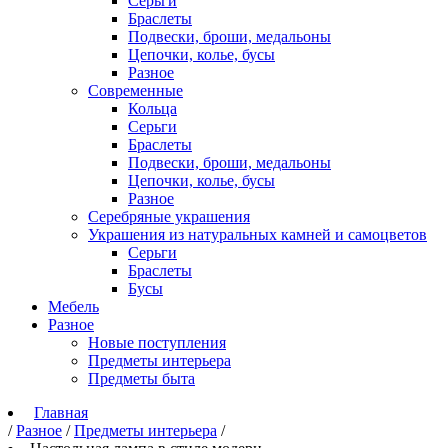
Серьги
Браслеты
Подвески, броши, медальоны
Цепочки, колье, бусы
Разное
Современные
Кольца
Серьги
Браслеты
Подвески, броши, медальоны
Цепочки, колье, бусы
Разное
Серебряные украшения
Украшения из натуральных камней и самоцветов
Серьги
Браслеты
Бусы
Мебель
Разное
Новые поступления
Предметы интерьера
Предметы быта
Главная
/
Разное
/
Предметы интерьера
/