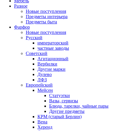
Мебель
Разное
Новые поступления
Предметы интерьера
Предметы быта
Фарфор
Новые поступления
Русский
императорский
частные заводы
Советский
Агитационный
Вербилки
Другие марки
Дулево
ЛФЗ
Европейский
Мейсен
Статуэтки
Вазы, сервизы
Блюда, тарелки, чайные пары
Другие предметы
КРМ (старый Берлин)
Вена
Херенд