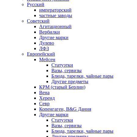
Русский
императорский
частные заводы
Советский
Агитационный
Вербилки
Другие марки
Дулево
ЛФЗ
Европейский
Мейсен
Статуэтки
Вазы, сервизы
Блюда, тарелки, чайные пары
Другие предметы
КРМ (старый Берлин)
Вена
Херенд
Севр
Копенгаген, B&G Дания
Другие марки
Статуэтки
Вазы, сервизы
Блюда, тарелки, чайные пары
Другие предметы