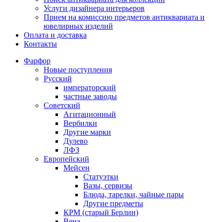
Услуги дизайнера интерьеров
Прием на комиссию предметов антиквариата и
ювелирных изделий
Оплата и доставка
Контакты
Фарфор
Новые поступления
Русский
императорский
частные заводы
Советский
Агитационный
Вербилки
Другие марки
Дулево
ЛФЗ
Европейский
Мейсен
Статуэтки
Вазы, сервизы
Блюда, тарелки, чайные пары
Другие предметы
КРМ (старый Берлин)
Вена