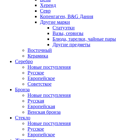
Херенд
Севр
Копенгаген, B&G Дания
Другие марки
Статуэтки
Вазы, сервизы
Блюда, тарелки, чайные пары
Другие предметы
Восточный
Керамика
Серебро
Новые поступления
Русское
Европейское
Советсткое
Бронза
Новые поступления
Русская
Европейская
Венская бронза
Стекло
Новые поступления
Русское
Европейское