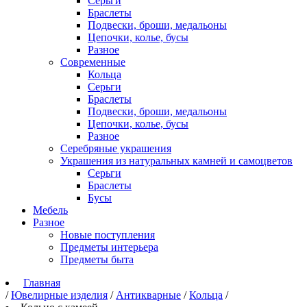
Серьги
Браслеты
Подвески, броши, медальоны
Цепочки, колье, бусы
Разное
Современные
Кольца
Серьги
Браслеты
Подвески, броши, медальоны
Цепочки, колье, бусы
Разное
Серебряные украшения
Украшения из натуральных камней и самоцветов
Серьги
Браслеты
Бусы
Мебель
Разное
Новые поступления
Предметы интерьера
Предметы быта
Главная
/
Ювелирные изделия
/
Антикварные
/
Кольца
/