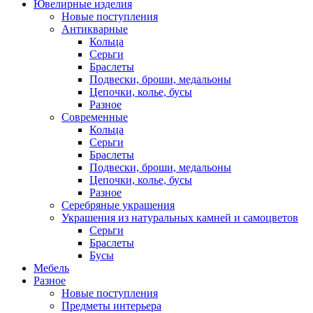
Ювелирные изделия
Новые поступления
Антикварные
Кольца
Серьги
Браслеты
Подвески, броши, медальоны
Цепочки, колье, бусы
Разное
Современные
Кольца
Серьги
Браслеты
Подвески, броши, медальоны
Цепочки, колье, бусы
Разное
Серебряные украшения
Украшения из натуральных камней и самоцветов
Серьги
Браслеты
Бусы
Мебель
Разное
Новые поступления
Предметы интерьера