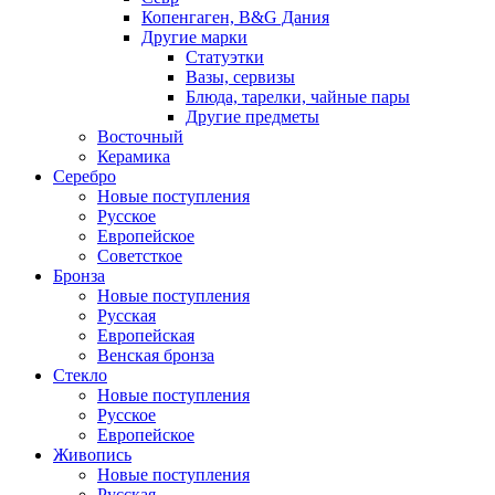
Копенгаген, B&G Дания
Другие марки
Статуэтки
Вазы, сервизы
Блюда, тарелки, чайные пары
Другие предметы
Восточный
Керамика
Серебро
Новые поступления
Русское
Европейское
Советсткое
Бронза
Новые поступления
Русская
Европейская
Венская бронза
Стекло
Новые поступления
Русское
Европейское
Живопись
Новые поступления
Русская