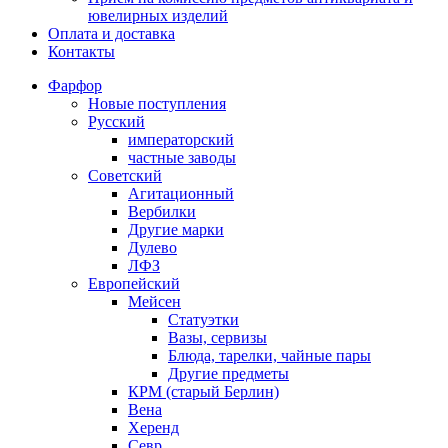
ювелирных изделий
Оплата и доставка
Контакты
Фарфор
Новые поступления
Русский
императорский
частные заводы
Советский
Агитационный
Вербилки
Другие марки
Дулево
ЛФЗ
Европейский
Мейсен
Статуэтки
Вазы, сервизы
Блюда, тарелки, чайные пары
Другие предметы
КРМ (старый Берлин)
Вена
Херенд
Севр