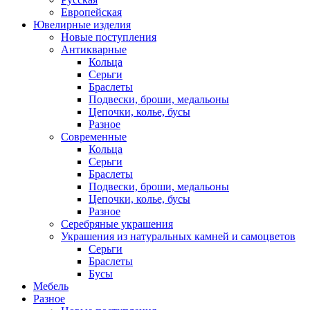
Европейская
Ювелирные изделия
Новые поступления
Антикварные
Кольца
Серьги
Браслеты
Подвески, броши, медальоны
Цепочки, колье, бусы
Разное
Современные
Кольца
Серьги
Браслеты
Подвески, броши, медальоны
Цепочки, колье, бусы
Разное
Серебряные украшения
Украшения из натуральных камней и самоцветов
Серьги
Браслеты
Бусы
Мебель
Разное