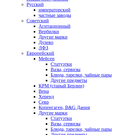
Русский
императорский
частные заводы
Советский
Агитационный
Вербилки
Другие марки
Дулево
ЛФЗ
Европейский
Мейсен
Статуэтки
Вазы, сервизы
Блюда, тарелки, чайные пары
Другие предметы
КРМ (старый Берлин)
Вена
Херенд
Севр
Копенгаген, B&G Дания
Другие марки
Статуэтки
Вазы, сервизы
Блюда, тарелки, чайные пары
Другие предметы