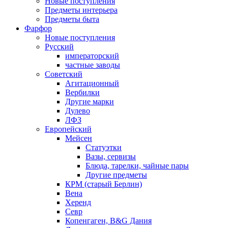
Новые поступления
Предметы интерьера
Предметы быта
Фарфор
Новые поступления
Русский
императорский
частные заводы
Советский
Агитационный
Вербилки
Другие марки
Дулево
ЛФЗ
Европейский
Мейсен
Статуэтки
Вазы, сервизы
Блюда, тарелки, чайные пары
Другие предметы
КРМ (старый Берлин)
Вена
Херенд
Севр
Копенгаген, B&G Дания