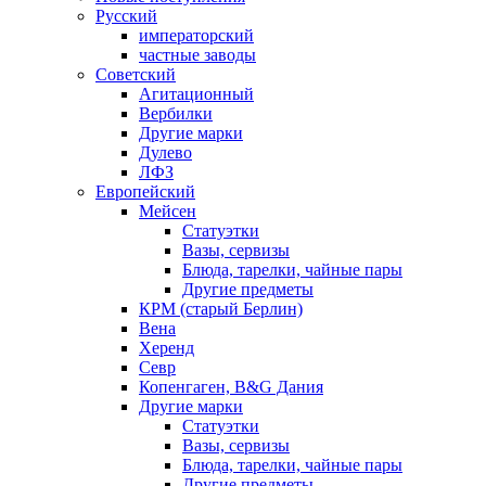
Русский
императорский
частные заводы
Советский
Агитационный
Вербилки
Другие марки
Дулево
ЛФЗ
Европейский
Мейсен
Статуэтки
Вазы, сервизы
Блюда, тарелки, чайные пары
Другие предметы
КРМ (старый Берлин)
Вена
Херенд
Севр
Копенгаген, B&G Дания
Другие марки
Статуэтки
Вазы, сервизы
Блюда, тарелки, чайные пары
Другие предметы