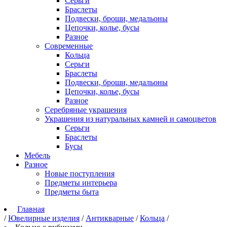
Серьги
Браслеты
Подвески, броши, медальоны
Цепочки, колье, бусы
Разное
Современные
Кольца
Серьги
Браслеты
Подвески, броши, медальоны
Цепочки, колье, бусы
Разное
Серебряные украшения
Украшения из натуральных камней и самоцветов
Серьги
Браслеты
Бусы
Мебель
Разное
Новые поступления
Предметы интерьера
Предметы быта
Главная
/
Ювелирные изделия
/
Антикварные
/
Кольца
/