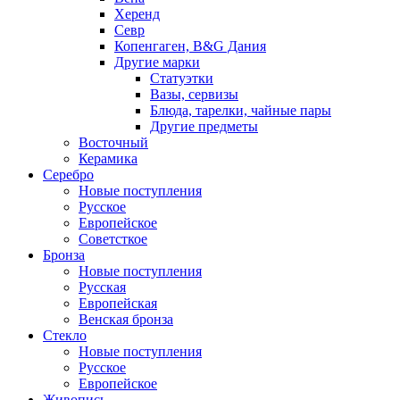
Херенд
Севр
Копенгаген, B&G Дания
Другие марки
Статуэтки
Вазы, сервизы
Блюда, тарелки, чайные пары
Другие предметы
Восточный
Керамика
Серебро
Новые поступления
Русское
Европейское
Советсткое
Бронза
Новые поступления
Русская
Европейская
Венская бронза
Стекло
Новые поступления
Русское
Европейское
Живопись