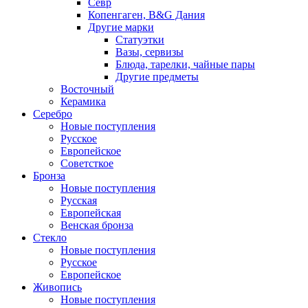
Севр
Копенгаген, B&G Дания
Другие марки
Статуэтки
Вазы, сервизы
Блюда, тарелки, чайные пары
Другие предметы
Восточный
Керамика
Серебро
Новые поступления
Русское
Европейское
Советсткое
Бронза
Новые поступления
Русская
Европейская
Венская бронза
Стекло
Новые поступления
Русское
Европейское
Живопись
Новые поступления