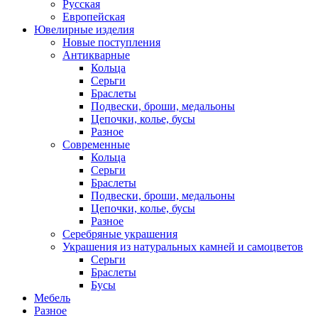
Русская
Европейская
Ювелирные изделия
Новые поступления
Антикварные
Кольца
Серьги
Браслеты
Подвески, броши, медальоны
Цепочки, колье, бусы
Разное
Современные
Кольца
Серьги
Браслеты
Подвески, броши, медальоны
Цепочки, колье, бусы
Разное
Серебряные украшения
Украшения из натуральных камней и самоцветов
Серьги
Браслеты
Бусы
Мебель
Разное