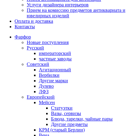
Услуги дизайнера интерьеров
Прием на комиссию предметов антиквариата и
ювелирных изделий
Оплата и доставка
Контакты
Фарфор
Новые поступления
Русский
императорский
частные заводы
Советский
Агитационный
Вербилки
Другие марки
Дулево
ЛФЗ
Европейский
Мейсен
Статуэтки
Вазы, сервизы
Блюда, тарелки, чайные пары
Другие предметы
КРМ (старый Берлин)
Вена