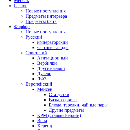
Мебель
Разное
Новые поступления
Предметы интерьера
Предметы быта
Фарфор
Новые поступления
Русский
императорский
частные заводы
Советский
Агитационный
Вербилки
Другие марки
Дулево
ЛФЗ
Европейский
Мейсен
Статуэтки
Вазы, сервизы
Блюда, тарелки, чайные пары
Другие предметы
КРМ (старый Берлин)
Вена
Херенд