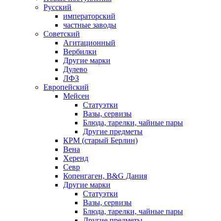
Русский
императорский
частные заводы
Советский
Агитационный
Вербилки
Другие марки
Дулево
ЛФЗ
Европейский
Мейсен
Статуэтки
Вазы, сервизы
Блюда, тарелки, чайные пары
Другие предметы
КРМ (старый Берлин)
Вена
Херенд
Севр
Копенгаген, B&G Дания
Другие марки
Статуэтки
Вазы, сервизы
Блюда, тарелки, чайные пары
Другие предметы