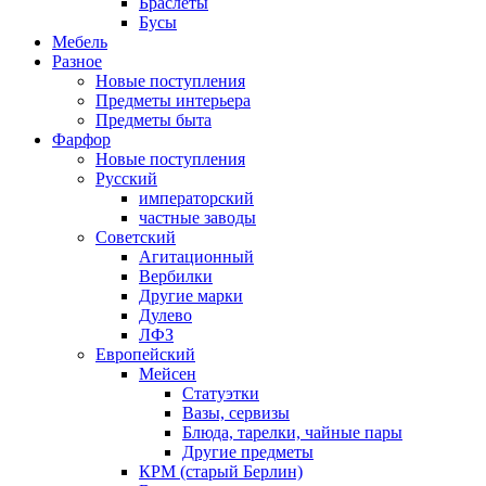
Браслеты
Бусы
Мебель
Разное
Новые поступления
Предметы интерьера
Предметы быта
Фарфор
Новые поступления
Русский
императорский
частные заводы
Советский
Агитационный
Вербилки
Другие марки
Дулево
ЛФЗ
Европейский
Мейсен
Статуэтки
Вазы, сервизы
Блюда, тарелки, чайные пары
Другие предметы
КРМ (старый Берлин)