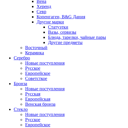
Вена
Херенд
Севр
Копенгаген, B&G Дания
Другие марки
Статуэтки
Вазы, сервизы
Блюда, тарелки, чайные пары
Другие предметы
Восточный
Керамика
Серебро
Новые поступления
Русское
Европейское
Советсткое
Бронза
Новые поступления
Русская
Европейская
Венская бронза
Стекло
Новые поступления
Русское
Европейское