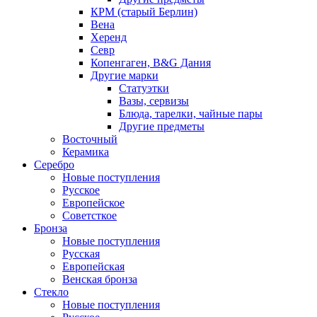
КРМ (старый Берлин)
Вена
Херенд
Севр
Копенгаген, B&G Дания
Другие марки
Статуэтки
Вазы, сервизы
Блюда, тарелки, чайные пары
Другие предметы
Восточный
Керамика
Серебро
Новые поступления
Русское
Европейское
Советсткое
Бронза
Новые поступления
Русская
Европейская
Венская бронза
Стекло
Новые поступления