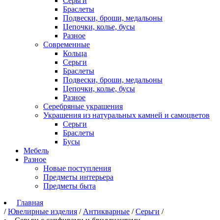
Серьги
Браслеты
Подвески, броши, медальоны
Цепочки, колье, бусы
Разное
Современные
Кольца
Серьги
Браслеты
Подвески, броши, медальоны
Цепочки, колье, бусы
Разное
Серебряные украшения
Украшения из натуральных камней и самоцветов
Серьги
Браслеты
Бусы
Мебель
Разное
Новые поступления
Предметы интерьера
Предметы быта
Главная
/
Ювелирные изделия
/
Антикварные
/
Серьги
/