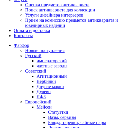
Оценка предметов антиквариата
Поиск антиквариата для коллекции
Услуги дизайнера интерьеров
Прием на комиссию предметов антиквариата и
ювелирных изделий
Оплата и доставка
Контакты
Фарфор
Новые поступления
Русский
императорский
частные заводы
Советский
Агитационный
Вербилки
Другие марки
Дулево
ЛФЗ
Европейский
Мейсен
Статуэтки
Вазы, сервизы
Блюда, тарелки, чайные пары
Другие предметы