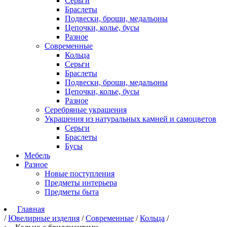
Серьги
Браслеты
Подвески, броши, медальоны
Цепочки, колье, бусы
Разное
Современные
Кольца
Серьги
Браслеты
Подвески, броши, медальоны
Цепочки, колье, бусы
Разное
Серебряные украшения
Украшения из натуральных камней и самоцветов
Серьги
Браслеты
Бусы
Мебель
Разное
Новые поступления
Предметы интерьера
Предметы быта
Главная
/
Ювелирные изделия
/
Современные
/
Кольца
/