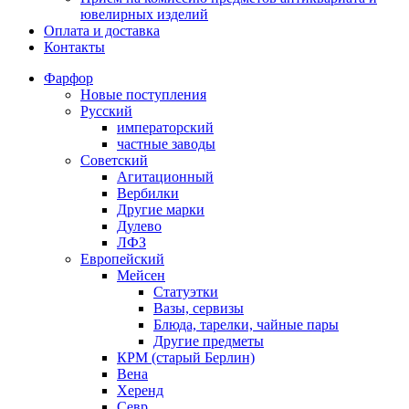
ювелирных изделий
Оплата и доставка
Контакты
Фарфор
Новые поступления
Русский
императорский
частные заводы
Советский
Агитационный
Вербилки
Другие марки
Дулево
ЛФЗ
Европейский
Мейсен
Статуэтки
Вазы, сервизы
Блюда, тарелки, чайные пары
Другие предметы
КРМ (старый Берлин)
Вена
Херенд
Севр