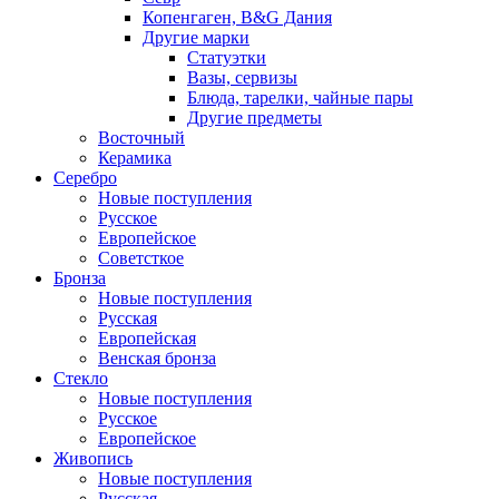
Копенгаген, B&G Дания
Другие марки
Статуэтки
Вазы, сервизы
Блюда, тарелки, чайные пары
Другие предметы
Восточный
Керамика
Серебро
Новые поступления
Русское
Европейское
Советсткое
Бронза
Новые поступления
Русская
Европейская
Венская бронза
Стекло
Новые поступления
Русское
Европейское
Живопись
Новые поступления
Русская