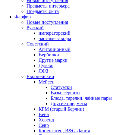
Новые поступления
Предметы интерьера
Предметы быта
Фарфор
Новые поступления
Русский
императорский
частные заводы
Советский
Агитационный
Вербилки
Другие марки
Дулево
ЛФЗ
Европейский
Мейсен
Статуэтки
Вазы, сервизы
Блюда, тарелки, чайные пары
Другие предметы
КРМ (старый Берлин)
Вена
Херенд
Севр
Копенгаген, B&G Дания