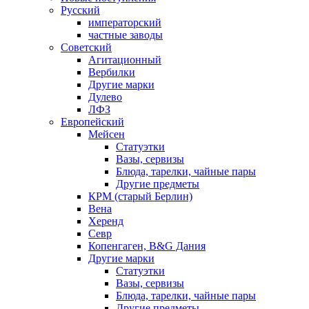
Русский
императорский
частные заводы
Советский
Агитационный
Вербилки
Другие марки
Дулево
ЛФЗ
Европейский
Мейсен
Статуэтки
Вазы, сервизы
Блюда, тарелки, чайные пары
Другие предметы
КРМ (старый Берлин)
Вена
Херенд
Севр
Копенгаген, B&G Дания
Другие марки
Статуэтки
Вазы, сервизы
Блюда, тарелки, чайные пары
Другие предметы