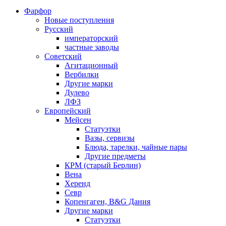
Фарфор
Новые поступления
Русский
императорский
частные заводы
Советский
Агитационный
Вербилки
Другие марки
Дулево
ЛФЗ
Европейский
Мейсен
Статуэтки
Вазы, сервизы
Блюда, тарелки, чайные пары
Другие предметы
КРМ (старый Берлин)
Вена
Херенд
Севр
Копенгаген, B&G Дания
Другие марки
Статуэтки