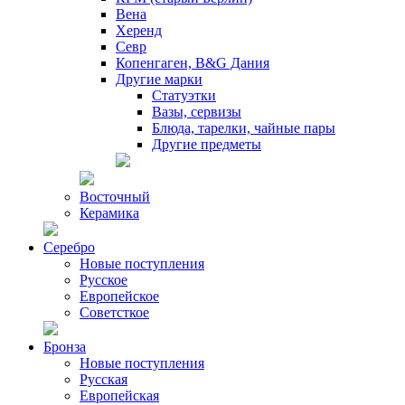
Вена
Херенд
Севр
Копенгаген, B&G Дания
Другие марки
Статуэтки
Вазы, сервизы
Блюда, тарелки, чайные пары
Другие предметы
Восточный
Керамика
Серебро
Новые поступления
Русское
Европейское
Советсткое
Бронза
Новые поступления
Русская
Европейская