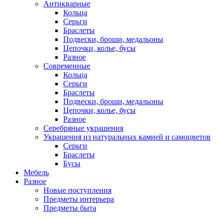
Антикварные
Кольца
Серьги
Браслеты
Подвески, броши, медальоны
Цепочки, колье, бусы
Разное
Современные
Кольца
Серьги
Браслеты
Подвески, броши, медальоны
Цепочки, колье, бусы
Разное
Серебряные украшения
Украшения из натуральных камней и самоцветов
Серьги
Браслеты
Бусы
Мебель
Разное
Новые поступления
Предметы интерьера
Предметы быта