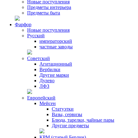
Новые поступления
Предметы интерьера
Предметы быта
Фарфор
Новые поступления
Русский
императорский
частные заводы
Советский
Агитационный
Вербилки
Другие марки
Дулево
ЛФЗ
Европейский
Мейсен
Статуэтки
Вазы, сервизы
Блюда, тарелки, чайные пары
Другие предметы
КРМ (старый Берлин)