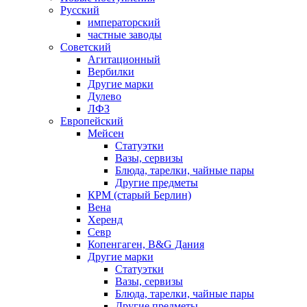
Русский
императорский
частные заводы
Советский
Агитационный
Вербилки
Другие марки
Дулево
ЛФЗ
Европейский
Мейсен
Статуэтки
Вазы, сервизы
Блюда, тарелки, чайные пары
Другие предметы
КРМ (старый Берлин)
Вена
Херенд
Севр
Копенгаген, B&G Дания
Другие марки
Статуэтки
Вазы, сервизы
Блюда, тарелки, чайные пары
Другие предметы