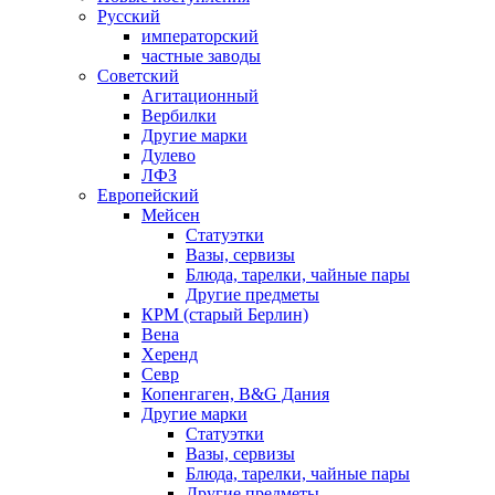
Русский
императорский
частные заводы
Советский
Агитационный
Вербилки
Другие марки
Дулево
ЛФЗ
Европейский
Мейсен
Статуэтки
Вазы, сервизы
Блюда, тарелки, чайные пары
Другие предметы
КРМ (старый Берлин)
Вена
Херенд
Севр
Копенгаген, B&G Дания
Другие марки
Статуэтки
Вазы, сервизы
Блюда, тарелки, чайные пары
Другие предметы