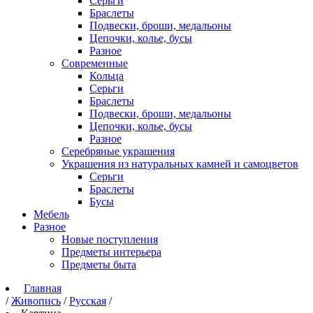
Серьги
Браслеты
Подвески, броши, медальоны
Цепочки, колье, бусы
Разное
Современные
Кольца
Серьги
Браслеты
Подвески, броши, медальоны
Цепочки, колье, бусы
Разное
Серебряные украшения
Украшения из натуральных камней и самоцветов
Серьги
Браслеты
Бусы
Мебель
Разное
Новые поступления
Предметы интерьера
Предметы быта
Главная
/
Живопись
/
Русская
/