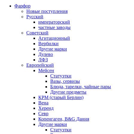
Фарфор
Новые поступления
Русский
императорский
частные заводы
Советский
Агитационный
Вербилки
Другие марки
Дулево
ЛФЗ
Европейский
Мейсен
Статуэтки
Вазы, сервизы
Блюда, тарелки, чайные пары
Другие предметы
КРМ (старый Берлин)
Вена
Херенд
Севр
Копенгаген, B&G Дания
Другие марки
Статуэтки