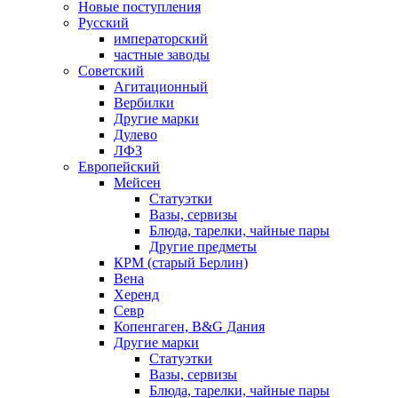
Новые поступления
Русский
императорский
частные заводы
Советский
Агитационный
Вербилки
Другие марки
Дулево
ЛФЗ
Европейский
Мейсен
Статуэтки
Вазы, сервизы
Блюда, тарелки, чайные пары
Другие предметы
КРМ (старый Берлин)
Вена
Херенд
Севр
Копенгаген, B&G Дания
Другие марки
Статуэтки
Вазы, сервизы
Блюда, тарелки, чайные пары