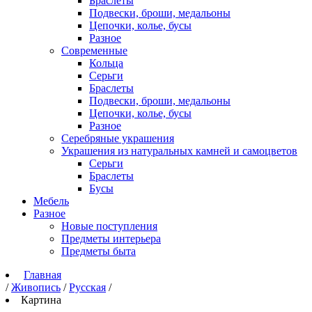
Браслеты
Подвески, броши, медальоны
Цепочки, колье, бусы
Разное
Современные
Кольца
Серьги
Браслеты
Подвески, броши, медальоны
Цепочки, колье, бусы
Разное
Серебряные украшения
Украшения из натуральных камней и самоцветов
Серьги
Браслеты
Бусы
Мебель
Разное
Новые поступления
Предметы интерьера
Предметы быта
Главная
/
Живопись
/
Русская
/
Картина