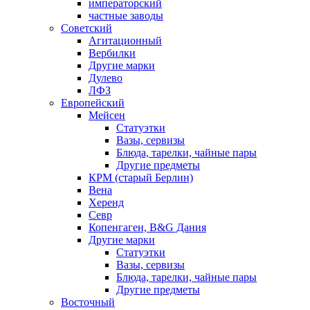
императорский
частные заводы
Советский
Агитационный
Вербилки
Другие марки
Дулево
ЛФЗ
Европейский
Мейсен
Статуэтки
Вазы, сервизы
Блюда, тарелки, чайные пары
Другие предметы
КРМ (старый Берлин)
Вена
Херенд
Севр
Копенгаген, B&G Дания
Другие марки
Статуэтки
Вазы, сервизы
Блюда, тарелки, чайные пары
Другие предметы
Восточный