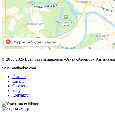
© 2008-2026 Все права защищены. «АнтикАрбат36» Антикварн
www.antikarbat.com
Главная
Каталог
О салоне
Услуги
Контакты