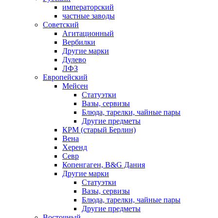
императорский
частные заводы
Советский
Агитационный
Вербилки
Другие марки
Дулево
ЛФЗ
Европейский
Мейсен
Статуэтки
Вазы, сервизы
Блюда, тарелки, чайные пары
Другие предметы
КРМ (старый Берлин)
Вена
Херенд
Севр
Копенгаген, B&G Дания
Другие марки
Статуэтки
Вазы, сервизы
Блюда, тарелки, чайные пары
Другие предметы
Восточный