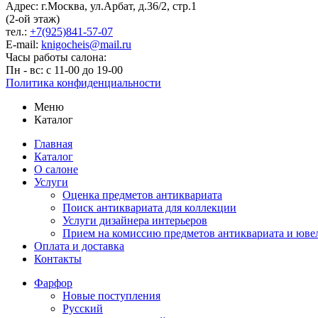
Адрес: г.Москва, ул.Арбат, д.36/2, стр.1
(2-ой этаж)
тел.:
+7(925)841-57-07
E-mail:
knigocheis@mail.ru
Часы работы салона:
Пн - вс: с 11-00 до 19-00
Политика конфиденциальности
Меню
Каталог
Главная
Каталог
О салоне
Услуги
Оценка предметов антиквариата
Поиск антиквариата для коллекции
Услуги дизайнера интерьеров
Прием на комиссию предметов антиквариата и юве
Оплата и доставка
Контакты
Фарфор
Новые поступления
Русский