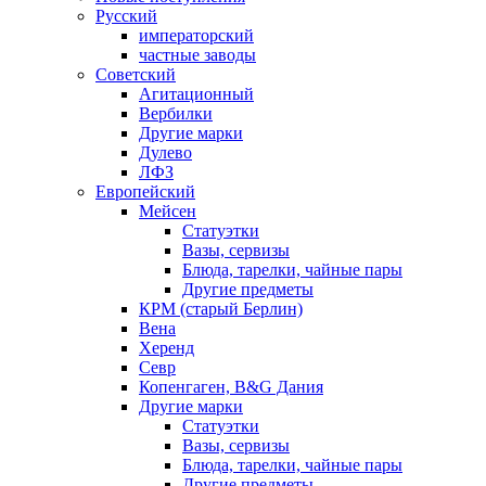
Русский
императорский
частные заводы
Советский
Агитационный
Вербилки
Другие марки
Дулево
ЛФЗ
Европейский
Мейсен
Статуэтки
Вазы, сервизы
Блюда, тарелки, чайные пары
Другие предметы
КРМ (старый Берлин)
Вена
Херенд
Севр
Копенгаген, B&G Дания
Другие марки
Статуэтки
Вазы, сервизы
Блюда, тарелки, чайные пары
Другие предметы