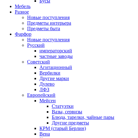
Бусы
Мебель
Разное
Новые поступления
Предметы интерьера
Предметы быта
Фарфор
Новые поступления
Русский
императорский
частные заводы
Советский
Агитационный
Вербилки
Другие марки
Дулево
ЛФЗ
Европейский
Мейсен
Статуэтки
Вазы, сервизы
Блюда, тарелки, чайные пары
Другие предметы
КРМ (старый Берлин)
Вена