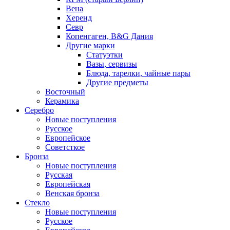
Вена
Херенд
Севр
Копенгаген, B&G Дания
Другие марки
Статуэтки
Вазы, сервизы
Блюда, тарелки, чайные пары
Другие предметы
Восточный
Керамика
Серебро
Новые поступления
Русское
Европейское
Советсткое
Бронза
Новые поступления
Русская
Европейская
Венская бронза
Стекло
Новые поступления
Русское