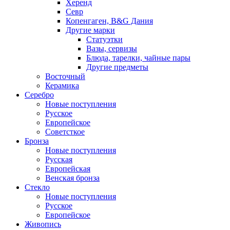
Херенд
Севр
Копенгаген, B&G Дания
Другие марки
Статуэтки
Вазы, сервизы
Блюда, тарелки, чайные пары
Другие предметы
Восточный
Керамика
Серебро
Новые поступления
Русское
Европейское
Советсткое
Бронза
Новые поступления
Русская
Европейская
Венская бронза
Стекло
Новые поступления
Русское
Европейское
Живопись