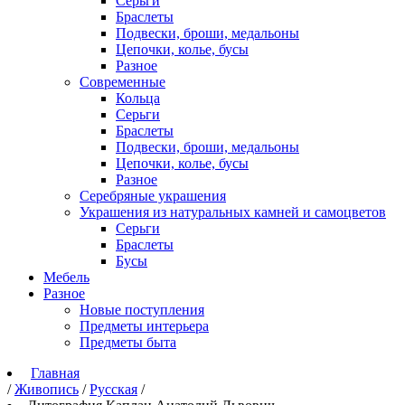
Серьги
Браслеты
Подвески, броши, медальоны
Цепочки, колье, бусы
Разное
Современные
Кольца
Серьги
Браслеты
Подвески, броши, медальоны
Цепочки, колье, бусы
Разное
Серебряные украшения
Украшения из натуральных камней и самоцветов
Серьги
Браслеты
Бусы
Мебель
Разное
Новые поступления
Предметы интерьера
Предметы быта
Главная
/
Живопись
/
Русская
/